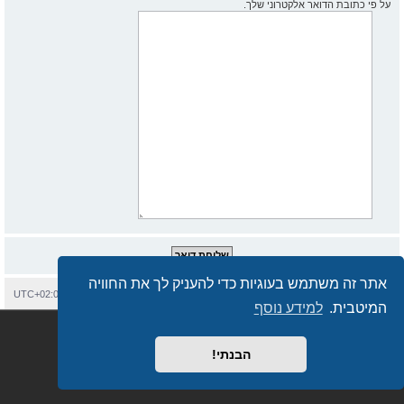
על פי כתובת הדואר אלקטרוני שלך.
אתר זה משתמש בעוגיות כדי להעניק לך את החוויה
בית
עמוד ראשי
יצירת קשר
מחיקת עוגיות
כל הזמנים הם
UTC+02:00
המיטבית.
למידע נוסף
Semi_Deus
Revolution style by
מופעל על ידי
phpBB
® Forum Software © phpBB Limited
מבוסס על
phpBB.co.il - פורומים בעברית
. © 2017 - phpBB.co.il.
הבנתי!