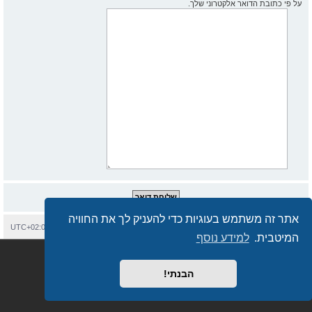
על פי כתובת הדואר אלקטרוני שלך.
אתר זה משתמש בעוגיות כדי להעניק לך את החוויה
בית
עמוד ראשי
יצירת קשר
מחיקת עוגיות
כל הזמנים הם
UTC+02:00
המיטבית.
למידע נוסף
Semi_Deus
Revolution style by
מופעל על ידי
phpBB
® Forum Software © phpBB Limited
מבוסס על
phpBB.co.il - פורומים בעברית
. © 2017 - phpBB.co.il.
הבנתי!