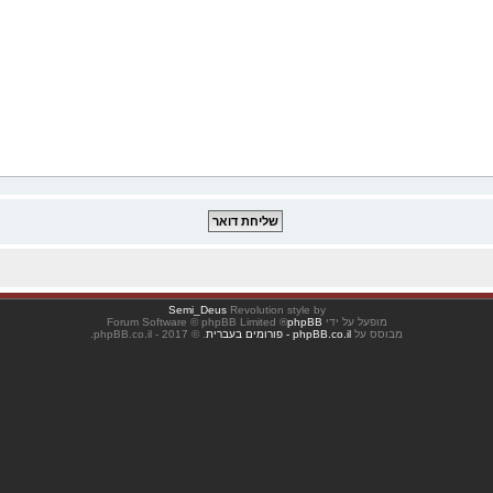
Semi_Deus
Revolution style by
מופעל על ידי
phpBB
® Forum Software © phpBB Limited
מבוסס על
phpBB.co.il - פורומים בעברית
. © 2017 - phpBB.co.il.