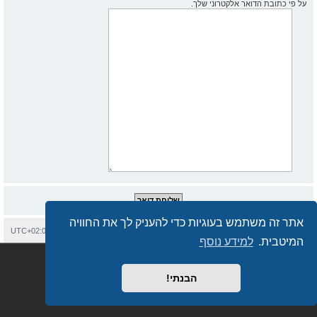
על פי כתובת הדואר אלקטרוני שלך.
אתר זה משתמש בעוגיות כדי להעניק לך את החוויה
בית
עמוד ראשי
יצירת קשר
מחיקת עוגיות
כל הזמנים הם
UTC+02:00
המיטבית.
למידע נוסף
Semi_Deus
Revolution style by
מופעל על ידי
phpBB
® Forum Software © phpBB Limited
מבוסס על
phpBB.co.il - פורומים בעברית
. © 2017 - phpBB.co.il.
הבנתי!