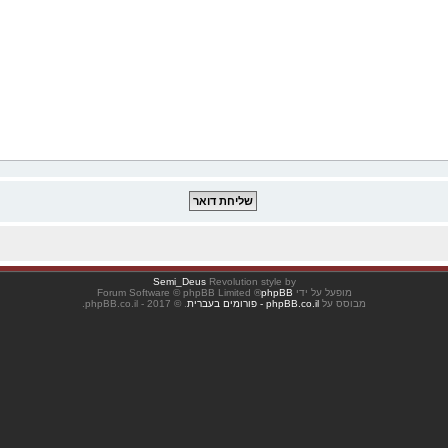
Semi_Deus
Revolution style by
מופעל על ידי
phpBB
® Forum Software © phpBB Limited
מבוסס על
phpBB.co.il - פורומים בעברית
. © 2017 - phpBB.co.il.