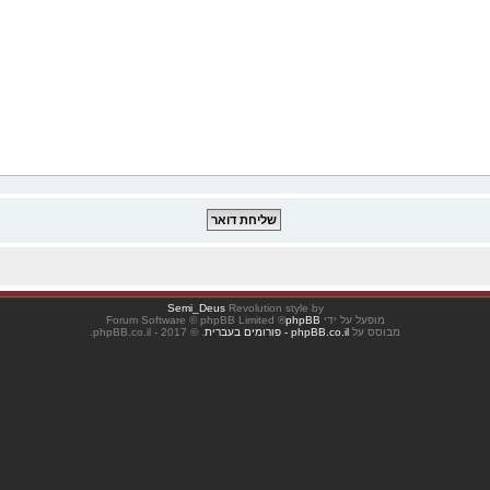
Semi_Deus
Revolution style by
מופעל על ידי
phpBB
® Forum Software © phpBB Limited
מבוסס על
phpBB.co.il - פורומים בעברית
. © 2017 - phpBB.co.il.