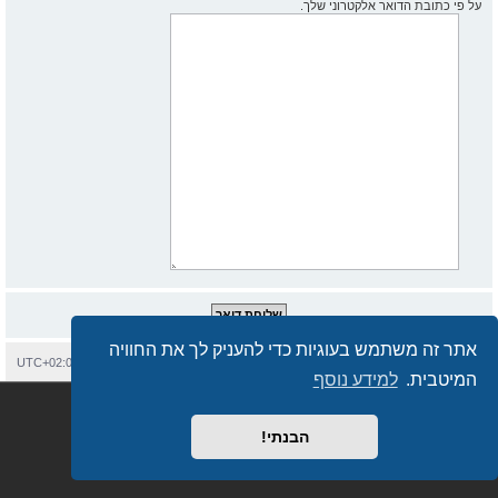
על פי כתובת הדואר אלקטרוני שלך.
אתר זה משתמש בעוגיות כדי להעניק לך את החוויה
בית
עמוד ראשי
יצירת קשר
מחיקת עוגיות
כל הזמנים הם
UTC+02:00
המיטבית.
למידע נוסף
Semi_Deus
Revolution style by
מופעל על ידי
phpBB
® Forum Software © phpBB Limited
מבוסס על
phpBB.co.il - פורומים בעברית
. © 2017 - phpBB.co.il.
הבנתי!