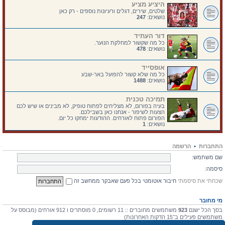
היציע מציע
שלטים, שירים, דגלים ורעיונות נוספים - רק כאן
נושאים:
247
דור העתיד
כל מה שקשור למחלקת הנוער.
נושאים:
478
אופסייד
כל מה שלא קשור להפועל באר-שבע
נושאים:
1488
תמיכה טכנית
בעיה בפורום, לא מצליחים לפתוח טופיק, לא מבינים או שיש לכם
הצעות לשיפור - אנחנו כאן בשבילכם.
הפורום פתוח לאורחים. ההודעות ימחקו כל יום.
נושאים:
1
התחברות
•
הרשמה
שם משתמש:
סיסמה:
שכחתי את סיסמתי
חיבור אוטומטי בכל פעם שאבקר ממחשב זה
מי מחובר
בסך הכל ישנם
923
משתמשים מחוברים :: 11 רשומים, 0 מוסתרים ו 912 אורחים (מבוסס על
משתמשים פעילים ב־15 הדקות האחרונות)
מספר הגולשים הרב ביותר אי-פעם הוא
4475
ב 10 יולי 2026, 17:03