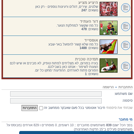
היציע מציע
שלטים, שירים, דגלים ורעיונות נוספים - רק כאן
נושאים:
247
דור העתיד
כל מה שקשור למחלקת הנוער.
נושאים:
478
אופסייד
כל מה שלא קשור להפועל באר-שבע
נושאים:
1488
תמיכה טכנית
בעיה בפורום, לא מצליחים לפתוח טופיק, לא מבינים או שיש לכם
הצעות לשיפור - אנחנו כאן בשבילכם.
הפורום פתוח לאורחים. ההודעות ימחקו כל יום.
נושאים:
1
התחברות
•
הרשמה
שם משתמש:
סיסמה:
שכחתי את סיסמתי
חיבור אוטומטי בכל פעם שאבקר ממחשב זה
מי מחובר
בסך הכל ישנם
839
משתמשים מחוברים :: 10 רשומים, 0 מוסתרים ו 829 אורחים (מבוסס על
משתמשים פעילים ב־15 הדקות האחרונות)
מספר הגולשים הרב ביותר אי-פעם הוא
4475
ב 10 יולי 2026, 17:03