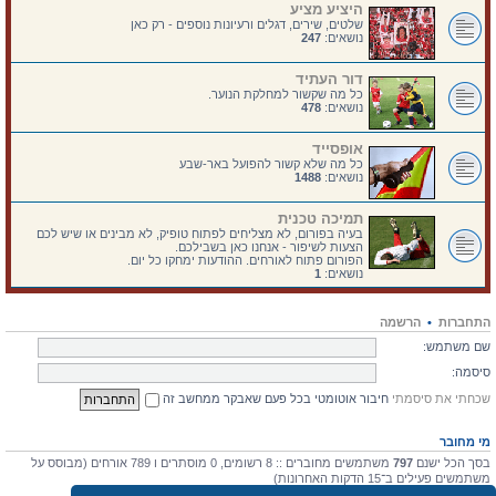
היציע מציע
שלטים, שירים, דגלים ורעיונות נוספים - רק כאן
נושאים:
247
דור העתיד
כל מה שקשור למחלקת הנוער.
נושאים:
478
אופסייד
כל מה שלא קשור להפועל באר-שבע
נושאים:
1488
תמיכה טכנית
בעיה בפורום, לא מצליחים לפתוח טופיק, לא מבינים או שיש לכם
הצעות לשיפור - אנחנו כאן בשבילכם.
הפורום פתוח לאורחים. ההודעות ימחקו כל יום.
נושאים:
1
התחברות
•
הרשמה
שם משתמש:
סיסמה:
שכחתי את סיסמתי
חיבור אוטומטי בכל פעם שאבקר ממחשב זה
מי מחובר
בסך הכל ישנם
797
משתמשים מחוברים :: 8 רשומים, 0 מוסתרים ו 789 אורחים (מבוסס על
משתמשים פעילים ב־15 הדקות האחרונות)
מספר הגולשים הרב ביותר אי-פעם הוא
4475
ב 10 יולי 2026, 17:03