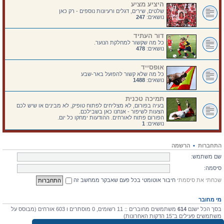
היציע מציע
שלטים, שירים, דגלים ורעיונות נוספים - רק כאן
נושאים:
247
דור העתיד
כל מה שקשור למחלקת הנוער.
נושאים:
478
אופסייד
כל מה שלא קשור להפועל באר-שבע
נושאים:
1488
תמיכה טכנית
בעיה בפורום, לא מצליחים לפתוח טופיק, לא מבינים או שיש לכם
הצעות לשיפור - אנחנו כאן בשבילכם.
הפורום פתוח לאורחים. ההודעות ימחקו כל יום.
נושאים:
1
התחברות
•
הרשמה
שם משתמש:
סיסמה:
שכחתי את סיסמתי
חיבור אוטומטי בכל פעם שאבקר ממחשב זה
מי מחובר
בסך הכל ישנם
614
משתמשים מחוברים :: 11 רשומים, 0 מוסתרים ו 603 אורחים (מבוסס על
משתמשים פעילים ב־15 הדקות האחרונות)
מספר הגולשים הרב ביותר אי-פעם הוא
4475
ב 10 יולי 2026, 17:03