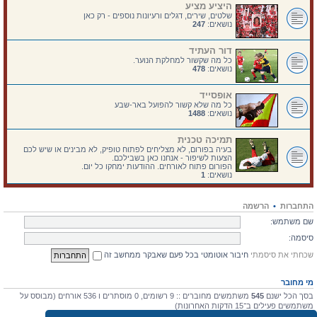
היציע מציע
שלטים, שירים, דגלים ורעיונות נוספים - רק כאן
נושאים:
247
דור העתיד
כל מה שקשור למחלקת הנוער.
נושאים:
478
אופסייד
כל מה שלא קשור להפועל באר-שבע
נושאים:
1488
תמיכה טכנית
בעיה בפורום, לא מצליחים לפתוח טופיק, לא מבינים או שיש לכם
הצעות לשיפור - אנחנו כאן בשבילכם.
הפורום פתוח לאורחים. ההודעות ימחקו כל יום.
נושאים:
1
התחברות
•
הרשמה
שם משתמש:
סיסמה:
שכחתי את סיסמתי
חיבור אוטומטי בכל פעם שאבקר ממחשב זה
מי מחובר
בסך הכל ישנם
545
משתמשים מחוברים :: 9 רשומים, 0 מוסתרים ו 536 אורחים (מבוסס על
משתמשים פעילים ב־15 הדקות האחרונות)
מספר הגולשים הרב ביותר אי-פעם הוא
4475
ב 10 יולי 2026, 17:03