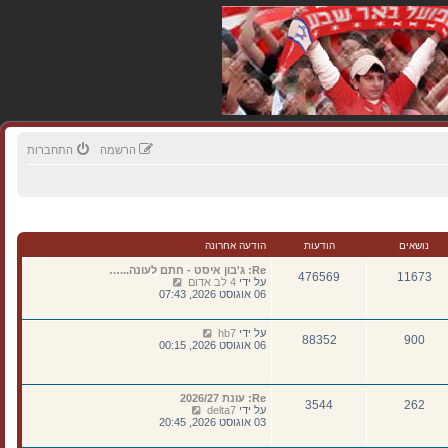
הרשמה
התחברות
נושאים
הודעות
הודעה אחרונה
Re: ג'בון איסט - חתם לעונה...…
476569
11673
צ
על ידי
4 לב אדום
פ
06 אוגוסט 2026, 07:43
ה
ב
ה
צ
על ידי
hb7
88352
900
ו
פ
06 אוגוסט 2026, 00:15
ד
ה
ע
ב
ה
ה
ה
ו
Re: עונת 2026/27
א
262
3544
ד
צ
על ידי
delta7
ח
ע
פ
03 אוגוסט 2026, 20:45
ר
ה
ה
ו
ה
ב