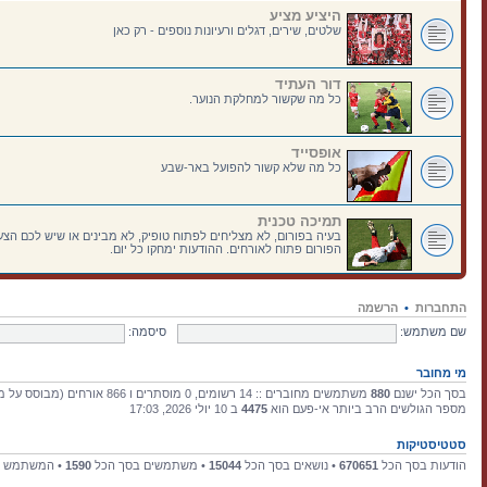
היציע מציע
שלטים, שירים, דגלים ורעיונות נוספים - רק כאן
דור העתיד
כל מה שקשור למחלקת הנוער.
אופסייד
כל מה שלא קשור להפועל באר-שבע
תמיכה טכנית
בעיה בפורום, לא מצליחים לפתוח טופיק, לא מבינים או שיש לכם הצעו
הפורום פתוח לאורחים. ההודעות ימחקו כל יום.
התחברות
•
הרשמה
שם משתמש:
סיסמה:
מי מחובר
בסך הכל ישנם
880
משתמשים מחוברים :: 14 רשומים, 0 מוסתרים ו 866 אורחים (מבוסס על משתמשים פעילים ב־15 הדקות האחרונות)
מספר הגולשים הרב ביותר אי-פעם הוא
4475
ב 10 יולי 2026, 17:03
סטטיסטיקות
הודעות בסך הכל
670651
• נושאים בסך הכל
15044
• משתמשים בסך הכל
1590
• המשתמש ה