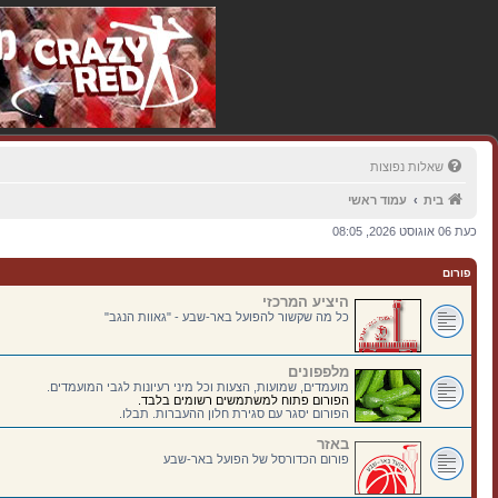
שאלות נפוצות
בית
עמוד ראשי
כעת 06 אוגוסט 2026, 08:05
פורום
היציע המרכזי
כל מה שקשור להפועל באר-שבע - "גאוות הנגב"
מלפפונים
מועמדים, שמועות, הצעות וכל מיני רעיונות לגבי המועמדים.
הפורום פתוח למשתמשים רשומים בלבד.
הפורום יסגר עם סגירת חלון ההעברות. תבלו.
באזר
פורום הכדורסל של הפועל באר-שבע