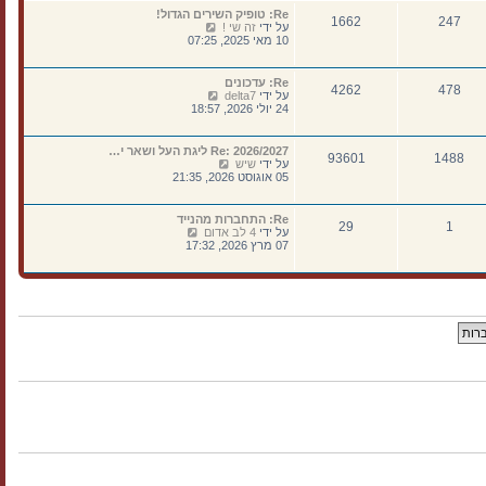
נ
א
ה
Re: טופיק השירים הגדול!
ה
ח
1662
247
ו
צ
על ידי
זה שי !
ר
ד
פ
10 מאי 2025, 07:25
ו
ע
ה
נ
ה
ב
ה
ה
ה
Re: עדכונים
א
4262
478
ו
צ
על ידי
delta7
ח
ד
פ
24 יולי 2026, 18:57
ר
ע
ה
ו
ה
ב
נ
ה
ה
Re: 2026/2027 ליגת העל ושאר י…
ה
א
93601
1488
ו
צ
על ידי
שיש
ח
ד
פ
05 אוגוסט 2026, 21:35
ר
ע
ה
ו
ה
ב
נ
ה
ה
Re: התחברות מהנייד
ה
א
29
1
ו
צ
על ידי
4 לב אדום
ח
ד
פ
07 מרץ 2026, 17:32
ר
ע
ה
ו
ה
ב
נ
ה
ה
ה
א
ו
ח
ד
ר
ע
ו
ה
נ
ה
ה
א
ח
ר
ו
נ
ה