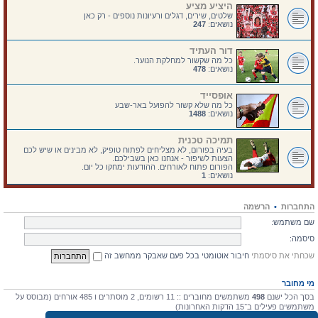
היציע מציע
שלטים, שירים, דגלים ורעיונות נוספים - רק כאן
נושאים:
247
דור העתיד
כל מה שקשור למחלקת הנוער.
נושאים:
478
אופסייד
כל מה שלא קשור להפועל באר-שבע
נושאים:
1488
תמיכה טכנית
בעיה בפורום, לא מצליחים לפתוח טופיק, לא מבינים או שיש לכם
הצעות לשיפור - אנחנו כאן בשבילכם.
הפורום פתוח לאורחים. ההודעות ימחקו כל יום.
נושאים:
1
התחברות
•
הרשמה
שם משתמש:
סיסמה:
שכחתי את סיסמתי
חיבור אוטומטי בכל פעם שאבקר ממחשב זה
מי מחובר
בסך הכל ישנם
498
משתמשים מחוברים :: 11 רשומים, 2 מוסתרים ו 485 אורחים (מבוסס על
משתמשים פעילים ב־15 הדקות האחרונות)
מספר הגולשים הרב ביותר אי-פעם הוא
4475
ב 10 יולי 2026, 17:03