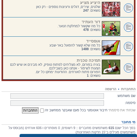
היציע מציע
שלטים, שירים, דגלים ורעיונות נוספים - רק כאן
נושאים:
247
דור העתיד
כל מה שקשור למחלקת הנוער.
נושאים:
478
אופסייד
כל מה שלא קשור להפועל באר-שבע
נושאים:
1488
תמיכה טכנית
בעיה בפורום, לא מצליחים לפתוח טופיק, לא מבינים או שיש לכם
הצעות לשיפור - אנחנו כאן בשבילכם.
הפורום פתוח לאורחים. ההודעות ימחקו כל יום.
נושאים:
1
התחברות
•
הרשמה
שם משתמש:
סיסמה:
שכחתי את סיסמתי
חיבור אוטומטי בכל פעם שאבקר ממחשב זה
מי מחובר
בסך הכל ישנם
615
משתמשים מחוברים :: 9 רשומים, 0 מוסתרים ו 606 אורחים (מבוסס על
משתמשים פעילים ב־15 הדקות האחרונות)
מספר הגולשים הרב ביותר אי-פעם הוא
4475
ב 10 יולי 2026, 17:03