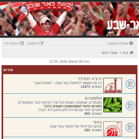
שאלות נפוצות
הרשמה
התחברות
בית
עמוד ראשי
כעת 06 אוגוסט 2026, 22:59
פורום
היציע המרכזי
כל מה שקשור להפועל באר-שבע - "גאוות הנגב"
נושאים:
11673
מלפפונים
מועמדים, שמועות, הצעות וכל מיני רעיונות לגבי המועמדים.
הפורום פתוח למשתמשים רשומים בלבד.
הפורום יסגר עם סגירת חלון ההעברות. תבלו.
נושאים:
900
באזר
פורום הכדורסל של הפועל באר-שבע
נושאים:
262