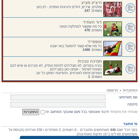
היציע מציע
שלטים, שירים, דגלים ורעיונות נוספים - רק כאן
נושאים:
247
דור העתיד
כל מה שקשור למחלקת הנוער.
נושאים:
478
אופסייד
כל מה שלא קשור להפועל באר-שבע
נושאים:
1488
תמיכה טכנית
בעיה בפורום, לא מצליחים לפתוח טופיק, לא מבינים או שיש לכם
הצעות לשיפור - אנחנו כאן בשבילכם.
הפורום פתוח לאורחים. ההודעות ימחקו כל יום.
נושאים:
1
התחברות
•
הרשמה
שם משתמש:
סיסמה:
שכחתי את סיסמתי
חיבור אוטומטי בכל פעם שאבקר ממחשב זה
מי מחובר
בסך הכל ישנם
446
משתמשים מחוברים :: 8 רשומים, 0 מוסתרים ו 438 אורחים (מבוסס על
משתמשים פעילים ב־15 הדקות האחרונות)
מספר הגולשים הרב ביותר אי-פעם הוא
4475
ב 10 יולי 2026, 17:03