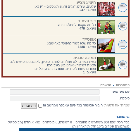
היציע מציע
שלטים, שירים, דגלים ורעיונות נוספים - רק כאן
נושאים:
247
דור העתיד
כל מה שקשור למחלקת הנוער.
נושאים:
478
אופסייד
כל מה שלא קשור להפועל באר-שבע
נושאים:
1488
תמיכה טכנית
בעיה בפורום, לא מצליחים לפתוח טופיק, לא מבינים או שיש לכם
הצעות לשיפור - אנחנו כאן בשבילכם.
הפורום פתוח לאורחים. ההודעות ימחקו כל יום.
נושאים:
1
התחברות
•
הרשמה
שם משתמש:
סיסמה:
שכחתי את סיסמתי
חיבור אוטומטי בכל פעם שאבקר ממחשב זה
מי מחובר
בסך הכל ישנם
800
משתמשים מחוברים :: 8 רשומים, 0 מוסתרים ו 792 אורחים (מבוסס על
משתמשים פעילים ב־15 הדקות האחרונות)
מספר הגולשים הרב ביותר אי-פעם הוא
4475
ב 10 יולי 2026, 17:03