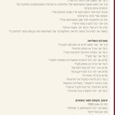
כיצד אני משנה את ההגדרות שלי?
איך אני מונע משם המשתמש שלי מלהופיע ברשימת המשתמשים המחוברים?
הזמנים אינם נכונים!
שינתי את אזור הזמן והוא עדין שונה מהזמן שלי!
השפה שלי אינה ברשימה!
מה הן התמונות לצד שם המשתמש שלי?
איך אני יכול להציג סמל אישי?
מהו הדירוג שלי וכיצד אני משנה אותו?
כאשר אני לוחץ על קישור הדואר האלקטרוני של משתמש הוא מבקש ממני להתחבר?
מערכת השליחה
איך אני יוצר נושא חדש או מפרסם תגובה?
כיצד אני עורך או מוחק הודעה?
כיצד אני מוסיף חתימה להודעות שלי?
כיצד אני יוצר סקר?
מדוע אני לא יכול להוסיף אפשרויות נוספות לסקר?
כיצד אני ערוך או מוחק סקר?
מדוע איני יכול להיכנס לפורום?
מדוע אני לא יכול לצרף קבצים?
מדוע קיבלתי אזהרה?
כיצד ניתן לדווח למנהל על הודעות?
מהו כפתור ה“שמור” בשליחת הנושא?
מדוע הודעותיי צריכות לקבל אישור?
כיצד אני יכול להקפיץ את הודעתי?
עיצוב טקסט וסוגי נושאים
מה זה BBCode?
האם אני יכול להשתמש ב־HTML?
מה הם סמיילים?