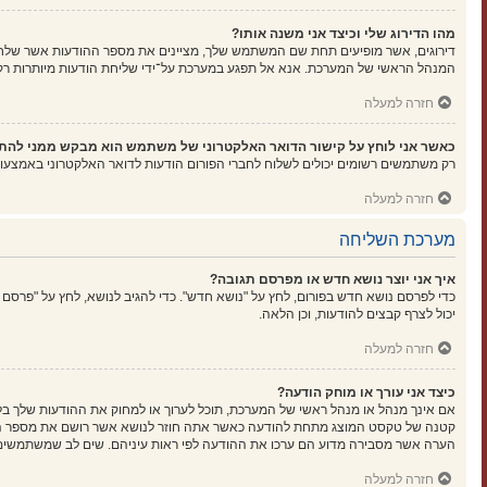
מהו הדירוג שלי וכיצד אני משנה אותו?
דירוגים, אשר מופיעים תחת שם המשתמש שלך, מציינים את מספר ההודעות אשר שלחת א
המנהל הראשי של המערכת. אנא אל תפגע במערכת על־ידי שליחת הודעות מיותרות רק כ
חזרה למעלה
כאשר אני לוחץ על קישור הדואר האלקטרוני של משתמש הוא מבקש ממני להת
רק משתמשים רשומים יכולים לשלוח לחברי הפורום הודעות לדואר האלקטרוני באמצעו
חזרה למעלה
מערכת השליחה
איך אני יוצר נושא חדש או מפרסם תגובה?
כדי לפרסם נושא חדש בפורום, לחץ על "נושא חדש". כדי להגיב לנושא, לחץ על "פרסם
יכול לצרף קבצים להודעות, וכן הלאה.
חזרה למעלה
כיצד אני עורך או מוחק הודעה?
אם אינך מנהל או מנהל ראשי של המערכת, תוכל לערוך או למחוק את ההודעות שלך בל
קטנה של טקסט המוצג מתחת להודעה כאשר אתה חוזר לנושא אשר רושם את מספר הפעמ
הערה אשר מסבירה מדוע הם ערכו את ההודעה לפי ראות עיניהם. שים לב שמשתמשים ר
חזרה למעלה