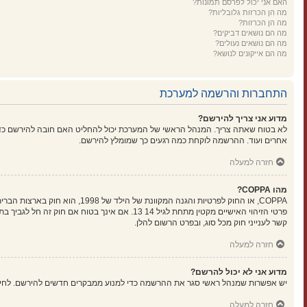
האם אני יכול לפרסם תמונות?
מה הן הכרזות גלובליות?
מה הן הכרזות?
מה הם נושאים דביקים?
מה הם נושאים נעולים?
מה הם אייקונים לנושא?
התחברות והרשמה למערכת
מדוע אני צריך להירשם?
לא בטוח שאתה צריך. המנהל הראשי של המערכת יכול להחליט האם חובה להירשם כדי ל
אחרים ועוד. ההרשמה לוקחת כמה רגעים כך שמומלץ להירשם.
חזרה למעלה
מהו COPPA?
קשר לענייני חוק מכל סוג, ובפרט הרשום להלן.
חזרה למעלה
מדוע אני לא יכול להרשם?
יש אפשרות שמנהל ראשי סגר את ההרשמה כדי למנוע ממבקרים חדשים להירשם. לחילופין ייתכן שמנהל ראשי חסם את כתובת ה-IP שלך או
חזרה למעלה