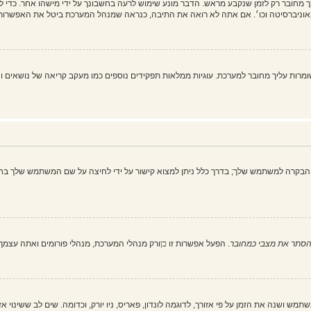
מחובר רק לזמן שנקבע מראש. הדבר מונע שימוש לרעה בחשבונך על ידי מישהו אחר. כדי 
וניברסיטה וכו׳. אם אתה לא רואה את התיבה, כנראה שמנהל המערכת ביטל את האפשרות 
 את כל עוגיות המערכת" מוחק את כל העוגיות (cookies) שנוצרו על ידי phpBB ושומרות עליך מחובר למערכת. עוגיות ממלאות תפקיד
הבקרה למשתמש שלך; בדרך כלל ניתן למצוא קישור על ידי לחיצה על שם המשתמש שלך בחל
סתר את מצבי כמחובר
. הפעל אפשרות זו
כן
ורק מנהלי המערכת, מנהלי פורומים ואתה עצמ
ש ושנה את הזמן על פי אזורך, לדוגמה לונדון, פאריס, ניו יורק, וכדומה. שים לב ששינוי א