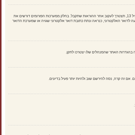
ראשית, בדוק את שם המשתמש והססמה שהזנת. אם הם נכונים, אז כנראה ואת מהדברים הבאים קרה. אם מערכת ה־COPPA פועלת במערכת ובהרשמה סימנת שאתה מתחת לגיל 13, תצטרך לעקוב אחר ההוראות שתקבל. בחלק ממערכות הפורומים דורשים את
 לדואר האלקטרוני, כנראה ונתת כתובת דואר אלקטרוני שגויה או שמערכת הדואר
אם זה קרה, נסה להירשם שוב ולהיות יותר פעיל בדיונים.