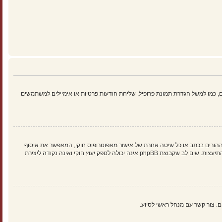
 כמו למשל הגדרת תמונת פרופיל, שליחת הודעות פרטיות או אימיילים למשתמשים
הילד של 1998, הוא חוק בארצות הברית הדורש מאתרים ברשת אשר יכולים לאסוף מידע מקטינים מתחת לגיל 13 לדרוש הסכמה מההורים בכתב או כל שיטה אחרת של אישור מאפוטרופוס חוקי, המאפשר את איסוף
פרטי הזיהוי האישיים מקטין מתחת לגיל 14 13. אם אינך בטוח אם חוק זה חל לגביך בתור מישהו המנסה להירשם או לאתר אשר אליו אתה מנסה להירשם, צור קשר עם יועץ חוקי להתיעצות. שים לב שקבוצת phpBB אינה יכולה לספק יעוץ חוקי ואינה נקודה ליצירת