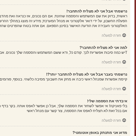
נרשמתי אבל אני לא מצליח להתחבר!
הפעלת החשבון, על ידי דואר אלקטרוני או מנהל המערכת; מידע זה מוצג במהלך ההרש
האלקטרוני העבירה את הודעת האישור בסינון הספאם. אם אתה בטוח שהפרטים שהזנת נ
חזרה למעלה
למה אני לא מצליח להתחבר?
Tיש כמה סיבות אפשריות לכך. קודם כל, ודא ששם המשתמש והססמה שלך נכונים. אם הם נכונים, צור קשר עם מנהל ראשי כדי לוודא שלא נחסמת. לחילופין, יכול להיות שיש שגיאה בהגדרות האתר שהמנהלים שלו יצטרכו לתקן.
חזרה למעלה
נרשמתי בעבר אבל אני לא מצליח להתחבר יותר?!
קיימת אפשרות שמנהל ראשי כיבה או מחק את חשבונך מסיבה כלשהי. בנוסף, פורומים ר
חזרה למעלה
איבדתי את הססמה שלי!
בלי פאניקה! אי אפשר לשחזר את הססמה שלך, אבל כן אפשר לאפס אותה. בקר בדף 
אם בכל זאת לא תצליח לאפס את הססמה, צור קשר עם מנהל ראשי
חזרה למעלה
מדוע אני מתנתק באופן אוטומטי?