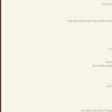
ום הזה!
תוך רשימת החברים או הנודניקים שלי?
י?
נים?
ושאים ספציפיים?
 זו?
ק/ניצול לרעה של המערכת?