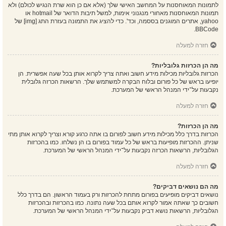
לתמונות המאוחסנות על המחשב האישי שלך (אלא אם כן הוא שרת הנגיש לכולם) ולא
תמונות המאוחסנות מאחורי מנגנוני אימות, למשל תיבות הדואר של hotmail או
yahoo, אתרים המוגנים בססמה, וכד'. כדי להציג את התמונה בעזרת התג [img] של
BBCode.
חזרה למעלה
מה הן הכרזות גלובליות?
הכרזות גלובליות מכילות מידע חשוב ואתה צריך לקרוא אותן בכל שעה אפשרית. הן
יופיעו בראש של כל פורום ובלוח הבקרה למשתמש שלך. הרשאות הכרזה גלובלית
נקבעות על־ידי המנהל הראשי של המערכת.
חזרה למעלה
מה הן הכרזות?
הכרזות בדרך כלל מכילות מידע חשוב לפורום בו אתה כרגע קורא וצריך לקרוא אותן מתי
שניתן. ההכרזות מופיעות בראש של כל עמוד בפורום בו הן נשלחו. כמו בהכרזות
הגלובליות, הרשאות הכרזה נקבעות על־ידי המנהל הראשי של המערכת.
חזרה למעלה
מה הם נושאים דביקים?
נושאים דביקים מופיעים בפורום מתחת להכרזות ורק בעמוד הראשון. הם בדרך כלל
חשובים כך שאתה אמור לקרוא אותם בכל שעה נתונה. כמו בהכרזות ובהכרזות
הגלובליות, הרשאות נושא דביק נקבעות על־ידי המנהל הראשי של המערכת.