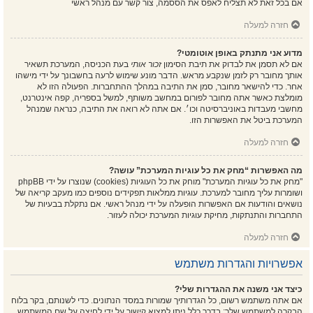
אם בכל זאת לא תצליח לאפס את הססמה, צור קשר עם מנהל ראשי
חזרה למעלה
מדוע אני מתנתק באופן אוטומטי?
אם לא תסמן את לבדוק את תיבת הסימון
זכור אותי
בעת הכניסה, המערכת תשאיר
אותך מחובר רק לזמן שנקבע מראש. הדבר מונע שימוש לרעה בחשבונך על ידי מישהו
אחר. כדי להישאר מחובר, סמן את התיבה במהלך ההתחברות. הפעולה הזו לא
מומלצת כאשר אתה מחובר לפורום במחשב משותף, למשל בספריה, קפה אינטרנט,
מחשבי מעבדות באוניברסיטה וכו׳. אם אתה לא רואה את התיבה, כנראה שמנהל
המערכת ביטל את האפשרות הזו.
חזרה למעלה
מה האפשרות “מחק את כל עוגיות המערכת” עושה?
"מחק את כל עוגיות המערכת" מוחק את כל העוגיות (cookies) שנוצרו על ידי phpBB
ושומרות עליך מחובר למערכת. עוגיות ממלאות תפקידים נוספים כמו מעקב קריאה של
נושאים והודעות אם האפשרות הופעלה על ידי מנהל ראשי. אם נתקלת בבעיות של
התחברות והתנתקות, מחיקת עוגיות המערכת יכולה לעזור.
חזרה למעלה
אפשרויות והגדרות משתמש
כיצד אני משנה את ההגדרות שלי?
אם אתה משתמש רשום, כל הגדרותיך שמורות במסד הנתונים. כדי לשנותם, בקר בלוח
הבקרה למשתמש שלך; בדרך כלל ניתן למצוא קישור על ידי לחיצה על שם המשתמש