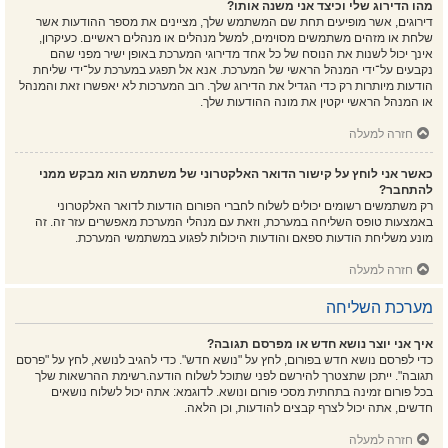
מהו הדירוג שלי וכיצד אני משנה אותו?
דירוגים, אשר מופיעים תחת שם המשתמש שלך, מציינים את מספר ההודעות אשר
שלחת או מזהים משתמשים מסוימים, למשל מנהלים או מנהלים ראשיים. כעיקרון,
אינך יכול לשנות את הנוסח של כל אחד מדירוגי המערכת באופן ישיר מפני שהם
נקבעים על־ידי המנהל הראשי של המערכת. אנא אל תפגע במערכת על־ידי שליחת
הודעות מיותרות רק כדי הגדיל את הדירוג שלך. רוב המערכות לא יאפשרו זאת והמנהל
או המנהל הראשי יקטין את מונה ההודעות שלך.
חזרה למעלה
כאשר אני לוחץ על קישור הדואר האלקטרוני של משתמש הוא מבקש ממני
להתחבר?
רק משתמשים רשומים יכולים לשלוח לחברי הפורום הודעות לדואר האלקטרוני
באמצעות טופס השליחה במערכת, וזאת עם מנהלי המערכת מאפשרים עזר זה. זה
מונע משליחת הודעות ספאם והודעות היכולות לפגוע במשתמשי המערכת.
חזרה למעלה
מערכת השליחה
איך אני יוצר נושא חדש או מפרסם תגובה?
כדי לפרסם נושא חדש בפורום, לחץ על "נושא חדש". כדי להגיב לנושא, לחץ על "פרסם
תגובה". ייתכן שתצטרך להירשם לפני שתוכל לשלוח הודעה.רשימת ההרשאות שלך
בכל פורום זמינה בתחתית מסכי פורום ונושא. לדוגמא: אתה יכול לשלוח נושאים
חדשים, אתה יכול לצרף קבצים להודעות, וכן הלאה.
חזרה למעלה