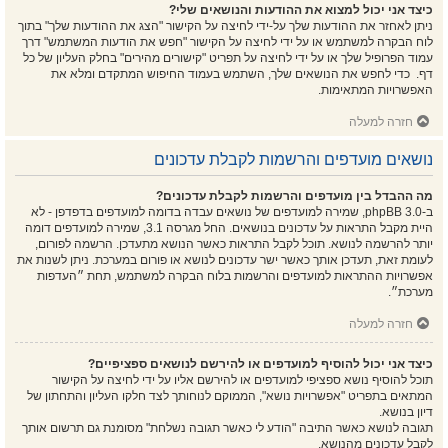
כיצד אני יכול למצוא את ההודעות והנושאים שלי?
ניתן לאחזר את ההודעות שלך על-ידי לחיצה על הקישור "הצג את ההודעות שלך" בתוך
לוח הבקרה למשתמש או על ידי לחיצה על הקישור "חפש את הודעות המשתמש" דרך
עמוד הפרופיל שלך או על ידי לחיצה על תפריט "קישורים מהירים" בחלק העליון של כל
דף. כדי לחפש את הנושאים שלך, השתמש בעמוד החיפוש המתקדם ומלא את
האפשרויות המתאימות.
חזרה למעלה
נושאים מועדפים והרשמות לקבלת עדכונים
מה ההבדל בין מועדפים והרשמות לקבלת עדכונים?
ב-phpBB 3.0, שמירה למועדפים של נושאים עבדה בדומה למועדפים בדפדפן - לא
היית מקבל התראות על עדכונים בנושאים. החל מגרסה 3.1, שמירה למועדפים דומה
יותר להרשמה לנושא. תוכל לקבל התראות כאשר הנושא מתעדכן. הרשמה לפורום,
לעומת זאת, תעדכן אותך כאשר ישר עדכונים לנושא או פורום במערכת. ניתן לשנות את
אפשרויות ההתראות למועדפים והרשמות בלוח הבקרה למשתמש, תחת ״העדפות
מערכת״.
חזרה למעלה
כיצד אני יכול להוסיף למועדפים או להירשם לנושאים ספציפיים?
תוכל להוסיף נושא ספציפי למועדפים או להירשם אליו על ידי לחיצה על הקישור
המתאים בתפריט "אפשרויות נושא", הממוקם לנוחותך לצד חלקו העליון והתחתון של
דיון בנושא.
תגובה לנושא כאשר התיבה "הודע לי כאשר תגובה נשלחת" מסומנת גם תרשום אותך
לקבל עדכונים מהנושא.