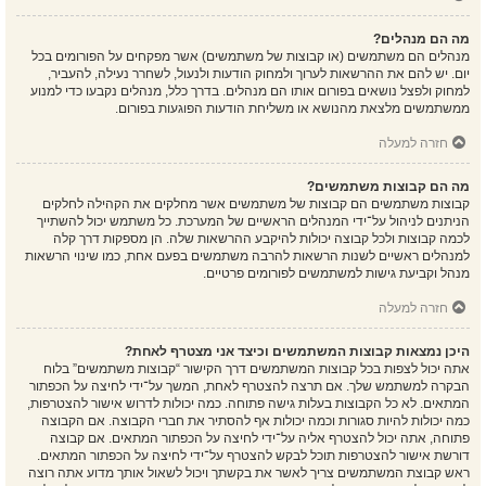
מה הם מנהלים?
מנהלים הם משתמשים (או קבוצות של משתמשים) אשר מפקחים על הפורומים בכל
יום. יש להם את ההרשאות לערוך ולמחוק הודעות ולנעול, לשחרר נעילה, להעביר,
למחוק ולפצל נושאים בפורום אותו הם מנהלים. בדרך כלל, מנהלים נקבעו כדי למנוע
ממשתמשים מלצאת מהנושא או משליחת הודעות הפוגעות בפורום.
חזרה למעלה
מה הם קבוצות משתמשים?
קבוצות משתמשים הם קבוצות של משתמשים אשר מחלקים את הקהילה לחלקים
הניתנים לניהול על־ידי המנהלים הראשיים של המערכת. כל משתמש יכול להשתייך
לכמה קבוצות ולכל קבוצה יכולות להיקבע ההרשאות שלה. הן מספקות דרך קלה
למנהלים ראשיים לשנות הרשאות להרבה משתמשים בפעם אחת, כמו שינוי הרשאות
מנהל וקביעת גישות למשתמשים לפורומים פרטיים.
חזרה למעלה
היכן נמצאות קבוצות המשתמשים וכיצד אני מצטרף לאחת?
אתה יכול לצפות בכל קבוצות המשתמשים דרך הקישור “קבוצות משתמשים” בלוח
הבקרה למשתמש שלך. אם תרצה להצטרף לאחת, המשך על־ידי לחיצה על הכפתור
המתאים. לא כל הקבוצות בעלות גישה פתוחה. כמה יכולות לדרוש אישור להצטרפות,
כמה יכולות להיות סגורות וכמה יכולות אף להסתיר את חברי הקבוצה. אם הקבוצה
פתוחה, אתה יכול להצטרף אליה על־ידי לחיצה על הכפתור המתאים. אם קבוצה
דורשת אישור להצטרפות תוכל לבקש להצטרף על־ידי לחיצה על הכפתור המתאים.
ראש קבוצת המשתמשים צריך לאשר את בקשתך ויכול לשאול אותך מדוע אתה רוצה