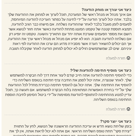
כיצד אני עורך או מוחק הודעה?
אם אינך מנהל או מנהל ראשי של המערכת, תוכל לערוך או למחוק את ההודעות שלך
בלבד. אתה יכול לערוך הודעה על־ידי לחיצה על כפתור העריכה להודעה המיוחסת,
לפעמים לזמן מוגבל בלבד לאחר שההודעה נשלחה. אם מישהו כבר הגיב להודעה,
תמצא תוספת קטנה של טקסט המוצג מתחת להודעה כאשר אתה חוזר לנושא אשר
רושם את מספר הפעמים שערכת אותה יחד עם התאריך והשעה. טקסט זה יופיע רק
אם נשלחה להודעה תגובה. הוא לא יופיע אם מנהל או מנהל ראשי ערך את ההודעה,
אך הם יכולים להשאיר הערה אשר מסבירה מדוע הם ערכו את ההודעה לפי ראות
עיניהם. שים לב שמשתמשים רגילים לא יכולים למחוק הודעה לאחר שקיבלה תגובה.
חזרה למעלה
כיצד אני מוסיף חתימה להודעות שלי?
כדי להוסיף חתימה להודעה אתה חייב קודם ליצור אחת דרך לוח הבקרה למשתמש
שלך. לאחר שנוצרה, אתה יכול לסמן את התיבה
צרף חתימה
בטופס השליחה כדי
להוסיף את החתימה שלך. אתה יכול גם להוסיף חתימה כברירת מחדל לכל ההודעות
שלך על־ידי בחירת האפשרות המתאימה בלוח הבקרה למשתמש. אם תעשה כך, תוכל
עדיין למנוע מהחתימה להתווסף להודעות מסוימות על־ידי ביטול הסימון לתיבת הוספת
החתימה בטופס השליחה.
חזרה למעלה
כיצד אני יוצר סקר?
בזמן שליחת נושא חדש או עריכת ההודעה הראשונה של הנושא, לחץ על התווית
“יצירת סקר” תחת טופס השליחה הראשי. אם אתה לא יכול לראות אותה, אין לך את