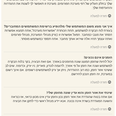
שלך בחלק העליון של דפי מערכת הפורומים. מערכת זו תאפשר לך לשנות את ההגדרות
וההעדפות שלך.
חזרה למעלה
איך אני מונע משם המשתמש שלי מלהופיע ברשימת המשתמשים המחוברים?
בעזרת לוח הבקרה למשתמש, תחת הכותרת “אפשרויות מערכת”,אתה תמצא אפשרות
הסתר את מצבי כמחובר
. הפעל אפשרות זו
כן
ורק מנהלי המערכת, מנהלי פורומים
ואתה עצמך תהיו אלה שיראו אותך מחובר. אתה תספר כמשתמש מוסתר.
חזרה למעלה
הזמנים אינם נכונים!
יכול להיות שהזמן המוצג שונה מהזמנים באזורך. אם זאת הבעיה, בקר בלוח הבקרה
למשתמש ושנה את הזמן על פי אזורך, לדוגמה לונדון, פאריס, ניו יורק, וכדומה. שים לב
ששינוי אזור הזמן, כמו רוב ההגדרות, ניתן אך ורק למשתמשים רשומים. אם אינך רשום
במערכת, זה הזמן הנכון להירשם.
חזרה למעלה
שינתי את אזור הזמן והוא עדין שונה מהזמן שלי!
אם אתה בטוח שהגדרת את אזור הזמן נכון והזמן עדין אינו מכוון כראוי, אז כנראה
והשעה המוגדרת בשרת אינה נכונה. אנא יידע מנהל ראשי כדי לתקן את הבעיה
חזרה למעלה