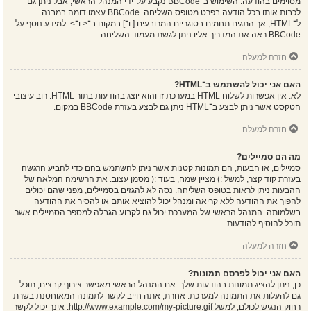
מסוימים בהודעה. השימוש ב־BBCode נקבע על־ידי המנהל הראשי, אבל ניתן גם
לכבות אותו בכל הודעה בפרט מטופס השליחה. BBCode עצמו דומה במבנה
ל־HTML, אך התגים תחמים בסוגריים המרובעים [ ו־] במקום ב־< ו־>. למידע נוסף על
BBCode ראה את המדריך אליו ניתן לגשת מעמוד השליחה.
חזרה למעלה
האם אני יכול להשתמש ב־HTML?
לא. אין אפשרות לשלוח HTML במערכת זו והוא יוצג בהודעות בתור HTML. רוב עיצובי
הטקסט אשר ניתן לבצע ב־HTML ניתן גם לבצע בעזרת BBCode במקום.
חזרה למעלה
מה הם סמיילים?
סמיילים, או הבעות, הם תמונות קטנות אשר ניתן להשתמש בהם כדי להביע הרגשה
בעזרת קוד קצר, למשל :) מציין שמח, בעוד :( מסמן עצוב. את הרשימה המלאה של
ההבעות ניתן לראות בטופס השליחה. נסה לא להגזים בסמיילים, מפני שהם יכולים
להפוך את ההודעה ללא קריאה ומנהל יכול להוציא אותם או להסיר את ההודעה
בשלמותה. המנהל הראשי של המערכת יכול גם לקבוע הגבלה למספר הסמיילים אשר
תוכל להוסיף להודעות.
חזרה למעלה
האם אני יכול לפרסם תמונות?
כן, ניתן להציג תמונות בהודעות שלך. אם המנהל הראשי מאפשר צירוף קבצים, תוכל
גם להעלות את התמונה למערכת. אחרת, אתה חייב לקשר לתמונה המאוחסנת בשרת
רחוק הנגיש לכולם, למשל http://www.example.com/my-picture.gif. אינך יכול לקשר