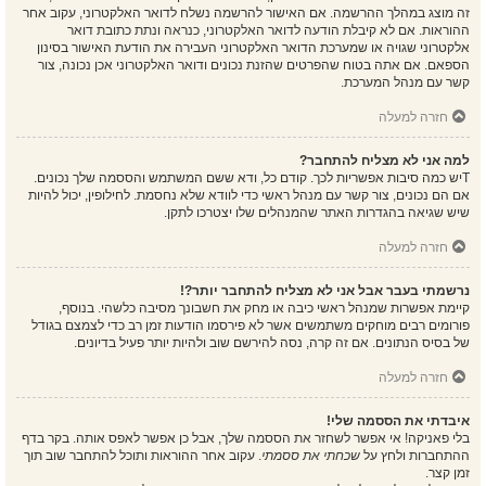
זה מוצג במהלך ההרשמה. אם האישור להרשמה נשלח לדואר האלקטרוני, עקוב אחר
ההוראות. אם לא קיבלת הודעה לדואר האלקטרוני, כנראה ונתת כתובת דואר
אלקטרוני שגויה או שמערכת הדואר האלקטרוני העבירה את הודעת האישור בסינון
הספאם. אם אתה בטוח שהפרטים שהזנת נכונים ודואר האלקטרוני אכן נכונה, צור
קשר עם מנהל המערכת.
חזרה למעלה
למה אני לא מצליח להתחבר?
Tיש כמה סיבות אפשריות לכך. קודם כל, ודא ששם המשתמש והססמה שלך נכונים.
אם הם נכונים, צור קשר עם מנהל ראשי כדי לוודא שלא נחסמת. לחילופין, יכול להיות
שיש שגיאה בהגדרות האתר שהמנהלים שלו יצטרכו לתקן.
חזרה למעלה
נרשמתי בעבר אבל אני לא מצליח להתחבר יותר?!
קיימת אפשרות שמנהל ראשי כיבה או מחק את חשבונך מסיבה כלשהי. בנוסף,
פורומים רבים מוחקים משתמשים אשר לא פירסמו הודעות זמן רב כדי לצמצם בגודל
של בסיס הנתונים. אם זה קרה, נסה להירשם שוב ולהיות יותר פעיל בדיונים.
חזרה למעלה
איבדתי את הססמה שלי!
בלי פאניקה! אי אפשר לשחזר את הססמה שלך, אבל כן אפשר לאפס אותה. בקר בדף
ההתחברות ולחץ על
שכחתי את ססמתי
. עקוב אחר ההוראות ותוכל להתחבר שוב תוך
זמן קצר.