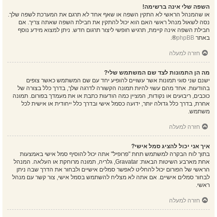
השפה שלי אינה ברשימה!
או שהמנהל הראשי לא התקין השפה או שאף אחד לא תרגם את המערכת לשפה שלך.
נסה לשאול מנהל ראשי האם הוא יכול להתקין את חבילת השפה שאתה צריך. אם
חבילת השפה אינה קיימת, תרגיש חופשי ליצור תרגום חדש. ניתן למצוא מידע נוסף
באתר
phpBB
®.
חזרה למעלה
מה הן התמונות לצד שם המשתמש שלי?
ישנם שני סוגי תמונות אשר עשויים להופיע יחד עם שם המשתמש כאשר צופים
בהודעות. אחד מהם עשוי להיות תמונה הקשורה לדרגה שלך, בדרך כלל בצורה של
כוכבים, ריבועים או נקודות, המציין כמה הודעות כתבת או את מעמדך בפורום. תמונה
אחרת, בדרך כלל גדולה יותר, ידועה כסמל אישי ובדרך כלל ייחודית או אישית לכל
משתמש.
חזרה למעלה
איך אני יכול להציג סמל אישי?
בתוך לוח הבקרה למשתמש תחת "פרופיל" אתה יכול להוסיף סמל אישי באמצעות
אחת מארבע השיטות הבאות: Gravatar, גלריה, תמונה מרוחקת או העלאה. המנהל
הראשי של הפורום יכול להחליט לאפשר סמלים אישיים ולבחור את הדרך שבה ניתן
לבחור סמלים אישיים. אם אתה לא מצליח להשתמש בסמל אישי, צור קשר עם מנהל
ראשי.
חזרה למעלה