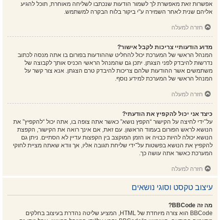
אפשרות זאת מאפשרת לך לשמור הודעות שנכתבו לשליחה מאוחרת, תוכל להגיע
אליהם שנית לאחר השמירה ע"י ביקור בלוח הבקרה למשתמש.
חזרה למעלה
מדוע הודעותיי צריכות לקבל אישור?
המנהל הראשי של המערכת יכול להחליט שההודעות בפורום בו אתה מנסה לכתוב
נדרשות להיבדק לפני הצגתן. יתכן גם שהמנהל הראשי הכניס אותך לקבוצה של
משתמשים אשר ההודעות שלהם צריכות להיבדק טרם הצגתן. אנא צור קשר על
המנהל הראשי של המערכת למידע נוסף.
חזרה למעלה
כיצד אני יכול להקפיץ את הודעתי?
על־ידי לחיצה על הקישור “הקפץ נושא” כאשר אתה צופה בו, אתה יכול “להקפיץ” את
הנושא לראש הפורום בעמוד הראשון. עם זאת, אם אינך רואה את הקישור, הקפצת
הנושא יכולה להיות כבויה או הזמן המוקצב בין הקפצות עדיין לא הסתיים. ניתן גם
להקפיץ את הנושא בפשטות על־ידי שליחת תגובה אליו, אך וודא שאתה מציית לחוקי
המערכת כאשר אתה עושה כך.
חזרה למעלה
עיצוב טקסט וסוגי נושאים
מה זה BBCode?
BBCode הוא צורה מיוחדת של HTML, המציע שליטה נהדרת בעיצוב בחלקים