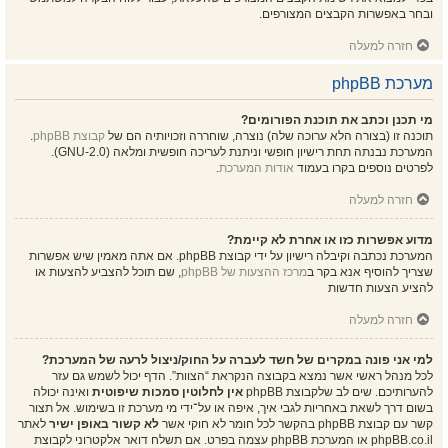
ובחר באפשרות הקבצים המצורפים.
חזרה למעלה
מערכת phpBB
מי תכנן וכתב את תוכנת הפורומים?
תוכנה זו (בצורה הלא ערוכה שלה) נוצרה, שוחררה וזכויותיה הם של
קבוצת phpBB
.
המערכת נבנתה תחת רישיון חופשי וניתנת לעריכה חופשית ומלאה (GNU-2.0).
לפרטים נוספים בקרו בעמוד
אודות המערכת
.
חזרה למעלה
מדוע אפשרות כזו או אחרת לא קיימת?
המערכת נכתבה וקיבלה רישיון על ידי קבוצת phpBB. אם אתה מאמין שיש אפשרות
שצריך להוסיף אנא בקר ב
מרכז ההצעות של phpBB
, שם תוכל להצביע להצעות או
להציע הצעות חדשות
חזרה למעלה
למי אני פונה במקרים של חשד לעברה על החוק/ניצול לרעה של המערכת?
לכל מנהל ראשי אשר נמצא בקבוצה הנקראת “הצוות”. הדף יכול לשמש גם עזר
להערותיכם. שים לב שלקבוצת phpBB
אין לחלוטין סמכות שיפוטית
ואינה יכולה
בשום דרך לשאת באחריות לגבי איך, איפה או על־ידי מי מערכת זו בשימוש. אל תצור
קשר עם קבוצת phpBB בהקשר לכל חומר לא חוקי אשר
לא קשור באופן ישיר
לאתר
phpBB.co.il או המערכת phpBB עצמה בפרט. אם תשלח דואר אלקטרוני לקבוצת