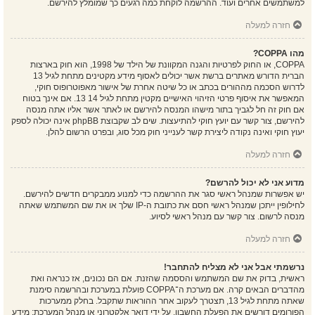
למשתמשים אחרים ועוד. ההרשמה לוקחת כמה רגעים כך שמומלץ להירשם.
חזרה למעלה
מהו COPPA?
COPPA, או החוק לפרטיות והגנה המקוונת של הילד של 1998, הוא חוק בארצות
הברית הדורש מאתרים ברשת אשר יכולים לאסוף מידע מקטינים מתחת לגיל 13
לדרוש הסכמה מההורים בכתב או כל שיטה אחרת של אישור מאפוטרופוס חוקי,
המאפשר את איסוף פרטי הזיהוי האישיים מקטין מתחת לגיל 14 13. אם אינך בטוח
אם חוק זה חל לגביך בתור מישהו המנסה להירשם או לאתר אשר אליו אתה מנסה
להירשם, צור קשר עם יועץ חוקי להתיעצות. שים לב שקבוצת phpBB אינה יכולה לספק
יעוץ חוקי ואינה נקודה ליצירת קשר לענייני חוק מכל סוג, ובפרט הרשום להלן.
חזרה למעלה
מדוע אני לא יכול להרשם?
יש אפשרות שמנהל ראשי סגר את ההרשמה כדי למנוע ממבקרים חדשים להירשם.
לחילופין ייתכן שמנהל ראשי חסם את כתובת ה-IP שלך או את שם המשתמש שאתה
מנסה לרשום. צור קשר עם מנהל ראשי לסיוע.
חזרה למעלה
נרשמתי אבל אני לא מצליח להתחבר!
ראשית, בדוק את שם המשתמש והססמה שהזנת. אם הם נכונים, אז כנראה ואת
מהדברים הבאים קרה. אם מערכת ה־COPPA פועלת במערכת ובהרשמה סימנת
שאתה מתחת לגיל 13, תצטרך לעקוב אחר ההוראות שתקבל. בחלק ממערכות
הפורומים דורשים את הפעלת החשבון, על ידי דואר אלקטרוני או מנהל המערכת; מידע