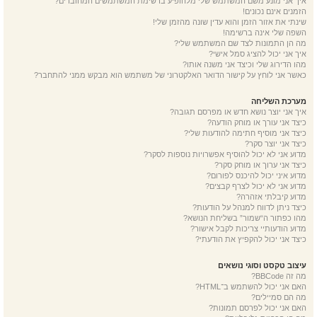
איך אני מונע משם המשתמש שלי מלהופיע ברשימת המשתמשים המחוברים?
הזמנים אינם נכונים!
שינתי את אזור הזמן והוא עדין שונה מהזמן שלי!
השפה שלי אינה ברשימה!
מה הן התמונות לצד שם המשתמש שלי?
איך אני יכול להציג סמל אישי?
מהו הדירוג שלי וכיצד אני משנה אותו?
כאשר אני לוחץ על קישור הדואר האלקטרוני של משתמש הוא מבקש ממני להתחבר?
מערכת השליחה
איך אני יוצר נושא חדש או מפרסם תגובה?
כיצד אני עורך או מוחק הודעה?
כיצד אני מוסיף חתימה להודעות שלי?
כיצד אני יוצר סקר?
מדוע אני לא יכול להוסיף אפשרויות נוספות לסקר?
כיצד אני ערוך או מוחק סקר?
מדוע איני יכול להיכנס לפורום?
מדוע אני לא יכול לצרף קבצים?
מדוע קיבלתי אזהרה?
כיצד ניתן לדווח למנהל על הודעות?
מהו כפתור ה“שמור” בשליחת הנושא?
מדוע הודעותיי צריכות לקבל אישור?
כיצד אני יכול להקפיץ את הודעתי?
עיצוב טקסט וסוגי נושאים
מה זה BBCode?
האם אני יכול להשתמש ב־HTML?
מה הם סמיילים?
האם אני יכול לפרסם תמונות?