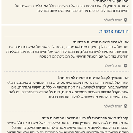
מהו הקישור “הצוות”?
עמוד זה מספק לך את רשימת הצוות של המערכת, כולל המנהלים הראשיים של
המערכת והמנהלים ופרטים אחרים כמו הפורומים שהם מנהלים.
חזרה למעלה
הודעות פרטיות
אני לא יכול לשלוח הודעות פרטיות!
ישנן שלוש סיבות לכך: אינך רשום ו/או מחובר, המנהל הראשי של המערכת כיבה את
ההודעות הפרטיות למערכת כולה, או המנהל הראשי של המערכת מונע ממך משליחת
הודעות. צור קשר עם המנהל הראשי של המערכת למידע נוסף.
חזרה למעלה
אני ממשיך לקבל הודעות פרטיות לא רצויות!
אתה יכול למחוק הודעות פרטיות ממשתמש מסוים, בצורה אוטומטית, באמצעות כללי
ההודעות בלוח הבקרה למשתמש (הודעות פרטיות -> כללים, תיקיות והגדרות). אם
אתה מקבל הודעות פוגעניות ממשתמש מסוים, דווח על ההודעות למנהלים. יש להם
את האפשרות למנוע מהמשתמש לשלוח הודעות פרטיות.
חזרה למעלה
קיבלתי דואר אלקטרוני לא רצוי ממישהו מהפורום הזה!
אנו מצטערים לשמוע זאת. מאפיין טופס הדואר האלקטרוני של מערכת זו כולל אמצעי
אבטחה כדי לנסות ולעקוב אחר משתמשים אשר שולחים הודעות כאלו, כך שתוכל
לשלוח הודעת דואר אלקטרוני למנהל הראשי של המערכת עם העתק מלא של הודעה