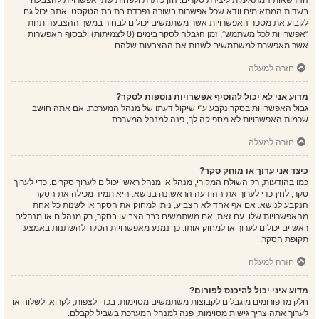
ההרשאות המתאימות ליצירת סקרים. הזן כותרת ולפחות שתי אפשרויות להצבעה
בשדות המתאימים וודא שכל אפשרות בשורה נפרדת בתיבת הטקסט. אתה יכול גם
לקבוע את מספר האפשרויות אשר משתמשים יכולים לבחור במשך ההצבעה תחת
“אפשרויות לכל משתמש”, זמן הגבלה לסקר בימים (0 לצמיתות) ולבסוף האפשרות
אשר מאפשרת למשתמשים לשנות את ההצבעות שלהם.
חזרה למעלה
מדוע אני לא יכול להוסיף אפשרויות נוספות לסקר?
גבול האפשרויות בסקר נקבע ע"י שיקול דעתו של מנהל המערכת. אם אתה חושב
שכמות האפשרויות לא מספיקה לך, פנה למנהל המערכת.
חזרה למעלה
כיצד אני ערוך או מוחק סקר?
כמו בהודעות, רק השולח המקורי, מנהל או מנהל ראשי יכולים לערוך סקרים. כדי לערוך
סקר, לחץ כדי לערוך את ההודעה הראשונה בנושא. היא תמיד מכילה את הסקר
הנקבע לנושא. אם אף אחד לא הצביע, ניתן למחוק את הסקר או לשנות כל אחת
מהאפשרויות שלו. עם זאת, אם משתמשים כבר הצביעו בסקר, רק מנהלים או מנהלים
ראשיים יכולים לערוך או למחוק אותו. כך נמנע מאפשרויות הסקר להשתנות באמצע
תקופת הסקר.
חזרה למעלה
מדוע איני יכול להיכנס לפורום?
חלק מהפורומים מוגבלים לקבוצות משתמשים מסוימות. בכדי לצפות, לקרוא, לשלוח או
לערוך אתה צריך גישות מסוימות, פנה למנהל המערכת בשביל לקבלם.