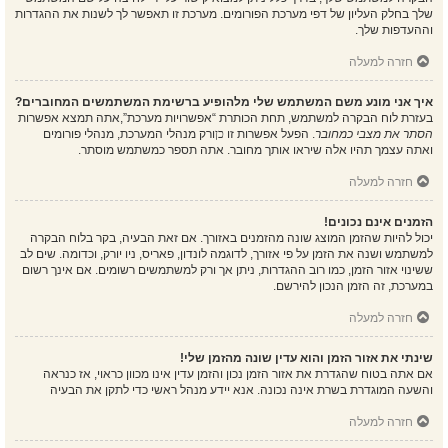
שלך בחלק העליון של דפי מערכת הפורומים. מערכת זו תאפשר לך לשנות את ההגדרות
וההעדפות שלך.
חזרה למעלה
איך אני מונע משם המשתמש שלי מלהופיע ברשימת המשתמשים המחוברים?
בעזרת לוח הבקרה למשתמש, תחת הכותרת “אפשרויות מערכת”,אתה תמצא אפשרות
הסתר את מצבי כמחובר
. הפעל אפשרות זו
כן
ורק מנהלי המערכת, מנהלי פורומים
ואתה עצמך תהיו אלה שיראו אותך מחובר. אתה תספר כמשתמש מוסתר.
חזרה למעלה
הזמנים אינם נכונים!
יכול להיות שהזמן המוצג שונה מהזמנים באזורך. אם זאת הבעיה, בקר בלוח הבקרה
למשתמש ושנה את הזמן על פי אזורך, לדוגמה לונדון, פאריס, ניו יורק, וכדומה. שים לב
ששינוי אזור הזמן, כמו רוב ההגדרות, ניתן אך ורק למשתמשים רשומים. אם אינך רשום
במערכת, זה הזמן הנכון להירשם.
חזרה למעלה
שינתי את אזור הזמן והוא עדין שונה מהזמן שלי!
אם אתה בטוח שהגדרת את אזור הזמן נכון והזמן עדין אינו מכוון כראוי, אז כנראה
והשעה המוגדרת בשרת אינה נכונה. אנא יידע מנהל ראשי כדי לתקן את הבעיה
חזרה למעלה