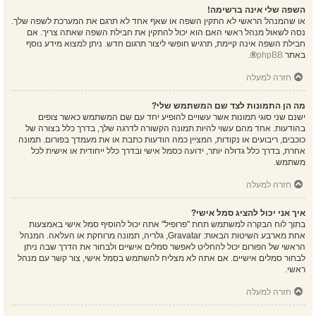
השפה שלי אינה ברשימה!
או שהמנהל הראשי לא התקין השפה או שאף אחד לא תרגם את המערכת לשפה שלך.
נסה לשאול מנהל ראשי האם הוא יכול להתקין את חבילת השפה שאתה צריך. אם
חבילת השפה אינה קיימת, תרגיש חופשי ליצור תרגום חדש. ניתן למצוא מידע נוסף
באתר
phpBB
®.
חזרה למעלה
מה הן התמונות לצד שם המשתמש שלי?
ישנם שני סוגי תמונות אשר עשויים להופיע יחד עם שם המשתמש כאשר צופים
בהודעות. אחד מהם עשוי להיות תמונה הקשורה לדרגה שלך, בדרך כלל בצורה של
כוכבים, ריבועים או נקודות, המציין כמה הודעות כתבת או את מעמדך בפורום. תמונה
אחרת, בדרך כלל גדולה יותר, ידועה כסמל אישי ובדרך כלל ייחודית או אישית לכל
משתמש.
חזרה למעלה
איך אני יכול להציג סמל אישי?
בתוך לוח הבקרה למשתמש תחת "פרופיל" אתה יכול להוסיף סמל אישי באמצעות
אחת מארבע השיטות הבאות: Gravatar, גלריה, תמונה מרוחקת או העלאה. המנהל
הראשי של הפורום יכול להחליט לאפשר סמלים אישיים ולבחור את הדרך שבה ניתן
לבחור סמלים אישיים. אם אתה לא מצליח להשתמש בסמל אישי, צור קשר עם מנהל
ראשי.
חזרה למעלה