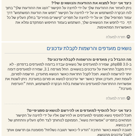
כיצד אני יכול למצוא את ההודעות והנושאים שלי?
ניתן לאחזר את ההודעות שלך על-ידי לחיצה על הקישור "הצג את ההודעות שלך" בתוך
לוח הבקרה למשתמש או על ידי לחיצה על הקישור "חפש את הודעות המשתמש" דרך
עמוד הפרופיל שלך או על ידי לחיצה על תפריט "קישורים מהירים" בחלק העליון של כל
דף. כדי לחפש את הנושאים שלך, השתמש בעמוד החיפוש המתקדם ומלא את
האפשרויות המתאימות.
חזרה למעלה
נושאים מועדפים והרשמות לקבלת עדכונים
מה ההבדל בין מועדפים והרשמות לקבלת עדכונים?
ב-phpBB 3.0, שמירה למועדפים של נושאים עבדה בדומה למועדפים בדפדפן - לא
היית מקבל התראות על עדכונים בנושאים. החל מגרסה 3.1, שמירה למועדפים דומה
יותר להרשמה לנושא. תוכל לקבל התראות כאשר הנושא מתעדכן. הרשמה לפורום,
לעומת זאת, תעדכן אותך כאשר ישר עדכונים לנושא או פורום במערכת. ניתן לשנות את
אפשרויות ההתראות למועדפים והרשמות בלוח הבקרה למשתמש, תחת ״העדפות
מערכת״.
חזרה למעלה
כיצד אני יכול להוסיף למועדפים או להירשם לנושאים ספציפיים?
תוכל להוסיף נושא ספציפי למועדפים או להירשם אליו על ידי לחיצה על הקישור
המתאים בתפריט "אפשרויות נושא", הממוקם לנוחותך לצד חלקו העליון והתחתון של
דיון בנושא.
תגובה לנושא כאשר התיבה "הודע לי כאשר תגובה נשלחת" מסומנת גם תרשום אותך
לקבל עדכונים מהנושא.