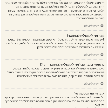
זה מוצג במהלך ההרשמה. אם האישור להרשמה נשלח לדואר האלקטרוני, עקוב אחר
ההוראות. אם לא קיבלת הודעה לדואר האלקטרוני, כנראה ונתת כתובת דואר
אלקטרוני שגויה או שמערכת הדואר האלקטרוני העבירה את הודעת האישור בסינון
הספאם. אם אתה בטוח שהפרטים שהזנת נכונים ודואר האלקטרוני אכן נכונה, צור
קשר עם מנהל המערכת.
חזרה למעלה
למה אני לא מצליח להתחבר?
Tיש כמה סיבות אפשריות לכך. קודם כל, ודא ששם המשתמש והססמה שלך נכונים.
אם הם נכונים, צור קשר עם מנהל ראשי כדי לוודא שלא נחסמת. לחילופין, יכול להיות
שיש שגיאה בהגדרות האתר שהמנהלים שלו יצטרכו לתקן.
חזרה למעלה
נרשמתי בעבר אבל אני לא מצליח להתחבר יותר?!
קיימת אפשרות שמנהל ראשי כיבה או מחק את חשבונך מסיבה כלשהי. בנוסף,
פורומים רבים מוחקים משתמשים אשר לא פירסמו הודעות זמן רב כדי לצמצם בגודל
של בסיס הנתונים. אם זה קרה, נסה להירשם שוב ולהיות יותר פעיל בדיונים.
חזרה למעלה
איבדתי את הססמה שלי!
בלי פאניקה! אי אפשר לשחזר את הססמה שלך, אבל כן אפשר לאפס אותה. בקר בדף
ההתחברות ולחץ על
שכחתי את ססמתי
. עקוב אחר ההוראות ותוכל להתחבר שוב תוך
זמן קצר.