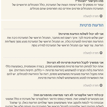
מהו הקישור “הצוות”?
עמוד זה מספק לך את רשימת הצוות של המערכת, כולל המנהלים הראשיים של
המערכת והמנהלים ופרטים אחרים כמו הפורומים שהם מנהלים.
חזרה למעלה
הודעות פרטיות
אני לא יכול לשלוח הודעות פרטיות!
ישנן שלוש סיבות לכך: אינך רשום ו/או מחובר, המנהל הראשי של המערכת כיבה את
ההודעות הפרטיות למערכת כולה, או המנהל הראשי של המערכת מונע ממך משליחת
הודעות. צור קשר עם המנהל הראשי של המערכת למידע נוסף.
חזרה למעלה
אני ממשיך לקבל הודעות פרטיות לא רצויות!
אתה יכול למחוק הודעות פרטיות ממשתמש מסוים, בצורה אוטומטית, באמצעות כללי
ההודעות בלוח הבקרה למשתמש (הודעות פרטיות -> כללים, תיקיות והגדרות). אם
אתה מקבל הודעות פוגעניות ממשתמש מסוים, דווח על ההודעות למנהלים. יש להם
את האפשרות למנוע מהמשתמש לשלוח הודעות פרטיות.
חזרה למעלה
קיבלתי דואר אלקטרוני לא רצוי ממישהו מהפורום הזה!
אנו מצטערים לשמוע זאת. מאפיין טופס הדואר האלקטרוני של מערכת זו כולל אמצעי
אבטחה כדי לנסות ולעקוב אחר משתמשים אשר שולחים הודעות כאלו, כך שתוכל
לשלוח הודעת דואר אלקטרוני למנהל הראשי של המערכת עם העתק מלא של הודעה