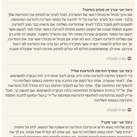
כיצד אני עורך או מוחק הודעה?
אם אינך מנהל או מנהל ראשי של המערכת, תוכל לערוך או למחוק את ההודעות שלך
בלבד. אתה יכול לערוך הודעה על־ידי לחיצה על כפתור העריכה להודעה המיוחסת,
לפעמים לזמן מוגבל בלבד לאחר שההודעה נשלחה. אם מישהו כבר הגיב להודעה,
תמצא תוספת קטנה של טקסט המוצג מתחת להודעה כאשר אתה חוזר לנושא אשר
רושם את מספר הפעמים שערכת אותה יחד עם התאריך והשעה. טקסט זה יופיע רק
אם נשלחה להודעה תגובה. הוא לא יופיע אם מנהל או מנהל ראשי ערך את ההודעה,
אך הם יכולים להשאיר הערה אשר מסבירה מדוע הם ערכו את ההודעה לפי ראות
עיניהם. שים לב שמשתמשים רגילים לא יכולים למחוק הודעה לאחר שקיבלה תגובה.
חזרה למעלה
כיצד אני מוסיף חתימה להודעות שלי?
כדי להוסיף חתימה להודעה אתה חייב קודם ליצור אחת דרך לוח הבקרה למשתמש
שלך. לאחר שנוצרה, אתה יכול לסמן את התיבה
צרף חתימה
בטופס השליחה כדי
להוסיף את החתימה שלך. אתה יכול גם להוסיף חתימה כברירת מחדל לכל ההודעות
שלך על־ידי בחירת האפשרות המתאימה בלוח הבקרה למשתמש. אם תעשה כך, תוכל
עדיין למנוע מהחתימה להתווסף להודעות מסוימות על־ידי ביטול הסימון לתיבת הוספת
החתימה בטופס השליחה.
חזרה למעלה
כיצד אני יוצר סקר?
בזמן שליחת נושא חדש או עריכת ההודעה הראשונה של הנושא, לחץ על התווית
“יצירת סקר” תחת טופס השליחה הראשי. אם אתה לא יכול לראות אותה, אין לך את