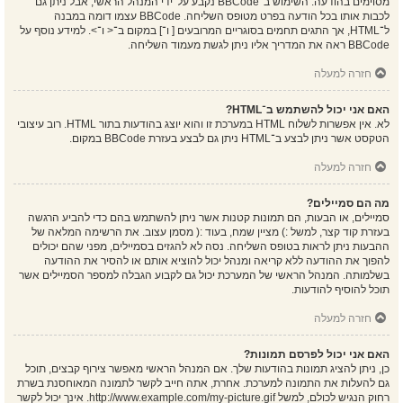
מסוימים בהודעה. השימוש ב־BBCode נקבע על־ידי המנהל הראשי, אבל ניתן גם
לכבות אותו בכל הודעה בפרט מטופס השליחה. BBCode עצמו דומה במבנה
ל־HTML, אך התגים תחמים בסוגריים המרובעים [ ו־] במקום ב־< ו־>. למידע נוסף על
BBCode ראה את המדריך אליו ניתן לגשת מעמוד השליחה.
חזרה למעלה
האם אני יכול להשתמש ב־HTML?
לא. אין אפשרות לשלוח HTML במערכת זו והוא יוצג בהודעות בתור HTML. רוב עיצובי
הטקסט אשר ניתן לבצע ב־HTML ניתן גם לבצע בעזרת BBCode במקום.
חזרה למעלה
מה הם סמיילים?
סמיילים, או הבעות, הם תמונות קטנות אשר ניתן להשתמש בהם כדי להביע הרגשה
בעזרת קוד קצר, למשל :) מציין שמח, בעוד :( מסמן עצוב. את הרשימה המלאה של
ההבעות ניתן לראות בטופס השליחה. נסה לא להגזים בסמיילים, מפני שהם יכולים
להפוך את ההודעה ללא קריאה ומנהל יכול להוציא אותם או להסיר את ההודעה
בשלמותה. המנהל הראשי של המערכת יכול גם לקבוע הגבלה למספר הסמיילים אשר
תוכל להוסיף להודעות.
חזרה למעלה
האם אני יכול לפרסם תמונות?
כן, ניתן להציג תמונות בהודעות שלך. אם המנהל הראשי מאפשר צירוף קבצים, תוכל
גם להעלות את התמונה למערכת. אחרת, אתה חייב לקשר לתמונה המאוחסנת בשרת
רחוק הנגיש לכולם, למשל http://www.example.com/my-picture.gif. אינך יכול לקשר