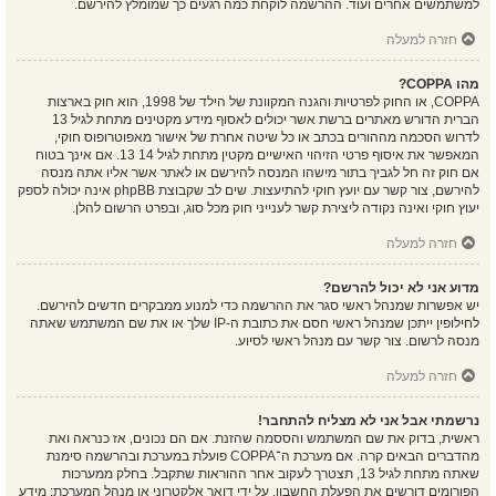
למשתמשים אחרים ועוד. ההרשמה לוקחת כמה רגעים כך שמומלץ להירשם.
חזרה למעלה
מהו COPPA?
COPPA, או החוק לפרטיות והגנה המקוונת של הילד של 1998, הוא חוק בארצות
הברית הדורש מאתרים ברשת אשר יכולים לאסוף מידע מקטינים מתחת לגיל 13
לדרוש הסכמה מההורים בכתב או כל שיטה אחרת של אישור מאפוטרופוס חוקי,
המאפשר את איסוף פרטי הזיהוי האישיים מקטין מתחת לגיל 14 13. אם אינך בטוח
אם חוק זה חל לגביך בתור מישהו המנסה להירשם או לאתר אשר אליו אתה מנסה
להירשם, צור קשר עם יועץ חוקי להתיעצות. שים לב שקבוצת phpBB אינה יכולה לספק
יעוץ חוקי ואינה נקודה ליצירת קשר לענייני חוק מכל סוג, ובפרט הרשום להלן.
חזרה למעלה
מדוע אני לא יכול להרשם?
יש אפשרות שמנהל ראשי סגר את ההרשמה כדי למנוע ממבקרים חדשים להירשם.
לחילופין ייתכן שמנהל ראשי חסם את כתובת ה-IP שלך או את שם המשתמש שאתה
מנסה לרשום. צור קשר עם מנהל ראשי לסיוע.
חזרה למעלה
נרשמתי אבל אני לא מצליח להתחבר!
ראשית, בדוק את שם המשתמש והססמה שהזנת. אם הם נכונים, אז כנראה ואת
מהדברים הבאים קרה. אם מערכת ה־COPPA פועלת במערכת ובהרשמה סימנת
שאתה מתחת לגיל 13, תצטרך לעקוב אחר ההוראות שתקבל. בחלק ממערכות
הפורומים דורשים את הפעלת החשבון, על ידי דואר אלקטרוני או מנהל המערכת; מידע