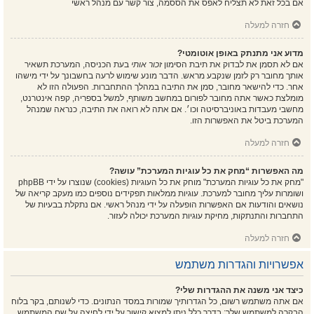
אם בכל זאת לא תצליח לאפס את הססמה, צור קשר עם מנהל ראשי
חזרה למעלה
מדוע אני מתנתק באופן אוטומטי?
אם לא תסמן את לבדוק את תיבת הסימון
זכור אותי
בעת הכניסה, המערכת תשאיר
אותך מחובר רק לזמן שנקבע מראש. הדבר מונע שימוש לרעה בחשבונך על ידי מישהו
אחר. כדי להישאר מחובר, סמן את התיבה במהלך ההתחברות. הפעולה הזו לא
מומלצת כאשר אתה מחובר לפורום במחשב משותף, למשל בספריה, קפה אינטרנט,
מחשבי מעבדות באוניברסיטה וכו׳. אם אתה לא רואה את התיבה, כנראה שמנהל
המערכת ביטל את האפשרות הזו.
חזרה למעלה
מה האפשרות “מחק את כל עוגיות המערכת” עושה?
"מחק את כל עוגיות המערכת" מוחק את כל העוגיות (cookies) שנוצרו על ידי phpBB
ושומרות עליך מחובר למערכת. עוגיות ממלאות תפקידים נוספים כמו מעקב קריאה של
נושאים והודעות אם האפשרות הופעלה על ידי מנהל ראשי. אם נתקלת בבעיות של
התחברות והתנתקות, מחיקת עוגיות המערכת יכולה לעזור.
חזרה למעלה
אפשרויות והגדרות משתמש
כיצד אני משנה את ההגדרות שלי?
אם אתה משתמש רשום, כל הגדרותיך שמורות במסד הנתונים. כדי לשנותם, בקר בלוח
הבקרה למשתמש שלך; בדרך כלל ניתן למצוא קישור על ידי לחיצה על שם המשתמש