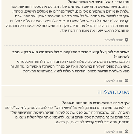
מהו הדירוג שלי וכיצד אני משנה אותו?
דירוגים, אשר מופיעים תחת שם המשתמש שלך, מציינים את מספר ההודעות אשר
שלחת או מזהים משתמשים מסוימים, למשל מנהלים או מנהלים ראשיים. כעיקרון,
אינך יכול לשנות את הנוסח של כל אחד מדירוגי המערכת באופן ישיר מפני שהם
נקבעים על־ידי המנהל הראשי של המערכת. אנא אל תפגע במערכת על־ידי שליחת
הודעות מיותרות רק כדי הגדיל את הדירוג שלך. רוב המערכות לא יאפשרו זאת והמנהל
או המנהל הראשי יקטין את מונה ההודעות שלך.
חזרה למעלה
כאשר אני לוחץ על קישור הדואר האלקטרוני של משתמש הוא מבקש ממני
להתחבר?
רק משתמשים רשומים יכולים לשלוח לחברי הפורום הודעות לדואר האלקטרוני
באמצעות טופס השליחה במערכת, וזאת עם מנהלי המערכת מאפשרים עזר זה. זה
מונע משליחת הודעות ספאם והודעות היכולות לפגוע במשתמשי המערכת.
חזרה למעלה
מערכת השליחה
איך אני יוצר נושא חדש או מפרסם תגובה?
כדי לפרסם נושא חדש בפורום, לחץ על "נושא חדש". כדי להגיב לנושא, לחץ על "פרסם
תגובה". ייתכן שתצטרך להירשם לפני שתוכל לשלוח הודעה.רשימת ההרשאות שלך
בכל פורום זמינה בתחתית מסכי פורום ונושא. לדוגמא: אתה יכול לשלוח נושאים
חדשים, אתה יכול לצרף קבצים להודעות, וכן הלאה.
חזרה למעלה