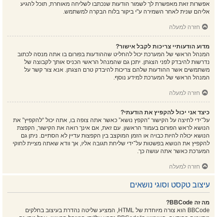
אפשרות זאת מאפשרת לך לשמור הודעות שנכתבו לשליחה מאוחרת, תוכל להגיע
אליהם שנית לאחר השמירה ע"י ביקור בלוח הבקרה למשתמש.
חזרה למעלה
מדוע הודעותיי צריכות לקבל אישור?
המנהל הראשי של המערכת יכול להחליט שההודעות בפורום בו אתה מנסה לכתוב
נדרשות להיבדק לפני הצגתן. יתכן גם שהמנהל הראשי הכניס אותך לקבוצה של
משתמשים אשר ההודעות שלהם צריכות להיבדק טרם הצגתן. אנא צור קשר על
המנהל הראשי של המערכת למידע נוסף.
חזרה למעלה
כיצד אני יכול להקפיץ את הודעתי?
על־ידי לחיצה על הקישור “הקפץ נושא” כאשר אתה צופה בו, אתה יכול “להקפיץ” את
הנושא לראש הפורום בעמוד הראשון. עם זאת, אם אינך רואה את הקישור, הקפצת
הנושא יכולה להיות כבויה או הזמן המוקצב בין הקפצות עדיין לא הסתיים. ניתן גם
להקפיץ את הנושא בפשטות על־ידי שליחת תגובה אליו, אך וודא שאתה מציית לחוקי
המערכת כאשר אתה עושה כך.
חזרה למעלה
עיצוב טקסט וסוגי נושאים
מה זה BBCode?
BBCode הוא צורה מיוחדת של HTML, המציע שליטה נהדרת בעיצוב בחלקים