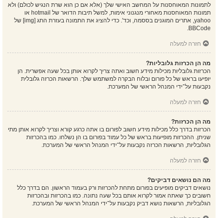
לתמונות המאוחסנות על המחשב האישי שלך (אלא אם כן הוא שרת הנגיש לכולם) ולא
תמונות המאוחסנות מאחורי מנגנוני אימות, למשל תיבות הדואר של hotmail או
yahoo, אתרים המוגנים בססמה, וכד'. כדי להציג את התמונה בעזרת התג [img] של
BBCode.
חזרה למעלה
מה הן הכרזות גלובליות?
הכרזות גלובליות מכילות מידע חשוב ואתה צריך לקרוא אותן בכל שעה אפשרית. הן
יופיעו בראש של כל פורום ובלוח הבקרה למשתמש שלך. הרשאות הכרזה גלובלית
נקבעות על־ידי המנהל הראשי של המערכת.
חזרה למעלה
מה הן הכרזות?
הכרזות בדרך כלל מכילות מידע חשוב לפורום בו אתה כרגע קורא וצריך לקרוא אותן מתי
שניתן. ההכרזות מופיעות בראש של כל עמוד בפורום בו הן נשלחו. כמו בהכרזות
הגלובליות, הרשאות הכרזה נקבעות על־ידי המנהל הראשי של המערכת.
חזרה למעלה
מה הם נושאים דביקים?
נושאים דביקים מופיעים בפורום מתחת להכרזות ורק בעמוד הראשון. הם בדרך כלל
חשובים כך שאתה אמור לקרוא אותם בכל שעה נתונה. כמו בהכרזות ובהכרזות
הגלובליות, הרשאות נושא דביק נקבעות על־ידי המנהל הראשי של המערכת.