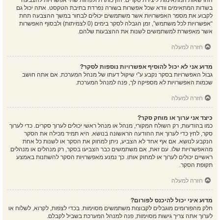
ההרשאות המתאימות ליצירת סקרים. הזן כותרת ולפחות שתי אפשרויות להצבעה
בשדות המתאימים וודא שכל אפשרות בשורה נפרדת בתיבת הטקסט. אתה יכול גם
לקבוע את מספר האפשרויות אשר משתמשים יכולים לבחור במשך ההצבעה תחת
“אפשרויות לכל משתמש”, זמן הגבלה לסקר בימים (0 לצמיתות) ולבסוף האפשרות
אשר מאפשרת למשתמשים לשנות את ההצבעות שלהם.
חזרה למעלה
מדוע אני לא יכול להוסיף אפשרויות נוספות לסקר?
גבול האפשרויות בסקר נקבע ע"י שיקול דעתו של מנהל המערכת. אם אתה חושב
שכמות האפשרויות לא מספיקה לך, פנה למנהל המערכת.
חזרה למעלה
כיצד אני ערוך או מוחק סקר?
כמו בהודעות, רק השולח המקורי, מנהל או מנהל ראשי יכולים לערוך סקרים. כדי לערוך
סקר, לחץ כדי לערוך את ההודעה הראשונה בנושא. היא תמיד מכילה את הסקר
הנקבע לנושא. אם אף אחד לא הצביע, ניתן למחוק את הסקר או לשנות כל אחת
מהאפשרויות שלו. עם זאת, אם משתמשים כבר הצביעו בסקר, רק מנהלים או מנהלים
ראשיים יכולים לערוך או למחוק אותו. כך נמנע מאפשרויות הסקר להשתנות באמצע
תקופת הסקר.
חזרה למעלה
מדוע איני יכול להיכנס לפורום?
חלק מהפורומים מוגבלים לקבוצות משתמשים מסוימות. בכדי לצפות, לקרוא, לשלוח או
לערוך אתה צריך גישות מסוימות, פנה למנהל המערכת בשביל לקבלם.