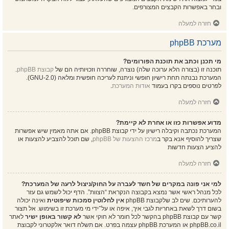
ובחר באפשרות הקבצים המצורפים.
חזרה למעלה
מערכת phpBB
מי תכנן וכתב את תוכנת הפורומים?
תוכנה זו (בצורה הלא ערוכה שלה) נוצרה, שוחררה וזכויותיה הם של
קבוצת phpBB
.
המערכת נבנתה תחת רישיון חופשי וניתנת לעריכה חופשית ומלאה (GNU-2.0).
לפרטים נוספים בקרו בעמוד
אודות המערכת
.
חזרה למעלה
מדוע אפשרות כזו או אחרת לא קיימת?
המערכת נכתבה וקיבלה רישיון על ידי קבוצת phpBB. אם אתה מאמין שיש אפשרות
שצריך להוסיף אנא בקר ב
מרכז ההצעות של phpBB
, שם תוכל להצביע להצעות או
להציע הצעות חדשות
חזרה למעלה
למי אני פונה במקרים של חשד לעברה על החוק/ניצול לרעה של המערכת?
לכל מנהל ראשי אשר נמצא בקבוצה הנקראת “הצוות”. הדף יכול לשמש גם עזר
להערותיכם. שים לב שלקבוצת phpBB
אין לחלוטין סמכות שיפוטית
ואינה יכולה
בשום דרך לשאת באחריות לגבי איך, איפה או על־ידי מי מערכת זו בשימוש. אל תצור
קשר עם קבוצת phpBB בהקשר לכל חומר לא חוקי אשר
לא קשור באופן ישיר
לאתר
phpBB.co.il או המערכת phpBB עצמה בפרט. אם תשלח דואר אלקטרוני לקבוצת