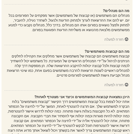
מה הם מנהלים?
מנהלים הם משתמשים (או קבוצות של משתמשים) אשר מפקחים על הפורומים בכל
יום. יש להם את ההרשאות לערוך ולמחוק הודעות ולנעול, לשחרר נעילה, להעביר,
למחוק ולפצל נושאים בפורום אותו הם מנהלים. בדרך כלל, מנהלים נקבעו כדי למנוע
ממשתמשים מלצאת מהנושא או משליחת הודעות הפוגעות בפורום.
חזרה למעלה
מה הם קבוצות משתמשים?
קבוצות משתמשים הם קבוצות של משתמשים אשר מחלקים את הקהילה לחלקים
הניתנים לניהול על־ידי המנהלים הראשיים של המערכת. כל משתמש יכול להשתייך
לכמה קבוצות ולכל קבוצה יכולות להיקבע ההרשאות שלה. הן מספקות דרך קלה
למנהלים ראשיים לשנות הרשאות להרבה משתמשים בפעם אחת, כמו שינוי הרשאות
מנהל וקביעת גישות למשתמשים לפורומים פרטיים.
חזרה למעלה
היכן נמצאות קבוצות המשתמשים וכיצד אני מצטרף לאחת?
אתה יכול לצפות בכל קבוצות המשתמשים דרך הקישור “קבוצות משתמשים” בלוח
הבקרה למשתמש שלך. אם תרצה להצטרף לאחת, המשך על־ידי לחיצה על הכפתור
המתאים. לא כל הקבוצות בעלות גישה פתוחה. כמה יכולות לדרוש אישור להצטרפות,
כמה יכולות להיות סגורות וכמה יכולות אף להסתיר את חברי הקבוצה. אם הקבוצה
פתוחה, אתה יכול להצטרף אליה על־ידי לחיצה על הכפתור המתאים. אם קבוצה
דורשת אישור להצטרפות תוכל לבקש להצטרף על־ידי לחיצה על הכפתור המתאים.
ראש קבוצת המשתמשים צריך לאשר את בקשתך ויכול לשאול אותך מדוע אתה רוצה