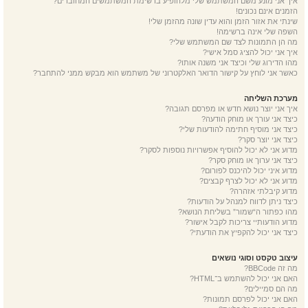
איך אני מונע משם המשתמש שלי מלהופיע ברשימת המשתמשים המחוברים?
הזמנים אינם נכונים!
שינתי את אזור הזמן והוא עדין שונה מהזמן שלי!
השפה שלי אינה ברשימה!
מה הן התמונות לצד שם המשתמש שלי?
איך אני יכול להציג סמל אישי?
מהו הדירוג שלי וכיצד אני משנה אותו?
כאשר אני לוחץ על קישור הדואר האלקטרוני של משתמש הוא מבקש ממני להתחבר?
מערכת השליחה
איך אני יוצר נושא חדש או מפרסם תגובה?
כיצד אני עורך או מוחק הודעה?
כיצד אני מוסיף חתימה להודעות שלי?
כיצד אני יוצר סקר?
מדוע אני לא יכול להוסיף אפשרויות נוספות לסקר?
כיצד אני ערוך או מוחק סקר?
מדוע איני יכול להיכנס לפורום?
מדוע אני לא יכול לצרף קבצים?
מדוע קיבלתי אזהרה?
כיצד ניתן לדווח למנהל על הודעות?
מהו כפתור ה“שמור” בשליחת הנושא?
מדוע הודעותיי צריכות לקבל אישור?
כיצד אני יכול להקפיץ את הודעתי?
עיצוב טקסט וסוגי נושאים
מה זה BBCode?
האם אני יכול להשתמש ב־HTML?
מה הם סמיילים?
האם אני יכול לפרסם תמונות?