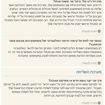
מהו הדירוג שלי וכיצד אני משנה אותו?
דירוגים, אשר מופיעים תחת שם המשתמש שלך, מציינים את מספר ההודעות אשר
שלחת או מזהים משתמשים מסוימים, למשל מנהלים או מנהלים ראשיים. כעיקרון,
אינך יכול לשנות את הנוסח של כל אחד מדירוגי המערכת באופן ישיר מפני שהם
נקבעים על־ידי המנהל הראשי של המערכת. אנא אל תפגע במערכת על־ידי שליחת
הודעות מיותרות רק כדי הגדיל את הדירוג שלך. רוב המערכות לא יאפשרו זאת והמנהל
או המנהל הראשי יקטין את מונה ההודעות שלך.
חזרה למעלה
כאשר אני לוחץ על קישור הדואר האלקטרוני של משתמש הוא מבקש ממני
להתחבר?
רק משתמשים רשומים יכולים לשלוח לחברי הפורום הודעות לדואר האלקטרוני
באמצעות טופס השליחה במערכת, וזאת עם מנהלי המערכת מאפשרים עזר זה. זה
מונע משליחת הודעות ספאם והודעות היכולות לפגוע במשתמשי המערכת.
חזרה למעלה
מערכת השליחה
איך אני יוצר נושא חדש או מפרסם תגובה?
כדי לפרסם נושא חדש בפורום, לחץ על "נושא חדש". כדי להגיב לנושא, לחץ על "פרסם
תגובה". ייתכן שתצטרך להירשם לפני שתוכל לשלוח הודעה.רשימת ההרשאות שלך
בכל פורום זמינה בתחתית מסכי פורום ונושא. לדוגמא: אתה יכול לשלוח נושאים
חדשים, אתה יכול לצרף קבצים להודעות, וכן הלאה.
חזרה למעלה