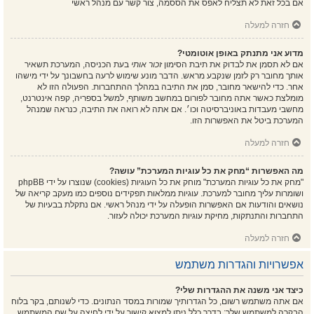
אם בכל זאת לא תצליח לאפס את הססמה, צור קשר עם מנהל ראשי
חזרה למעלה
מדוע אני מתנתק באופן אוטומטי?
אם לא תסמן את לבדוק את תיבת הסימון
זכור אותי
בעת הכניסה, המערכת תשאיר
אותך מחובר רק לזמן שנקבע מראש. הדבר מונע שימוש לרעה בחשבונך על ידי מישהו
אחר. כדי להישאר מחובר, סמן את התיבה במהלך ההתחברות. הפעולה הזו לא
מומלצת כאשר אתה מחובר לפורום במחשב משותף, למשל בספריה, קפה אינטרנט,
מחשבי מעבדות באוניברסיטה וכו׳. אם אתה לא רואה את התיבה, כנראה שמנהל
המערכת ביטל את האפשרות הזו.
חזרה למעלה
מה האפשרות “מחק את כל עוגיות המערכת” עושה?
"מחק את כל עוגיות המערכת" מוחק את כל העוגיות (cookies) שנוצרו על ידי phpBB
ושומרות עליך מחובר למערכת. עוגיות ממלאות תפקידים נוספים כמו מעקב קריאה של
נושאים והודעות אם האפשרות הופעלה על ידי מנהל ראשי. אם נתקלת בבעיות של
התחברות והתנתקות, מחיקת עוגיות המערכת יכולה לעזור.
חזרה למעלה
אפשרויות והגדרות משתמש
כיצד אני משנה את ההגדרות שלי?
אם אתה משתמש רשום, כל הגדרותיך שמורות במסד הנתונים. כדי לשנותם, בקר בלוח
הבקרה למשתמש שלך; בדרך כלל ניתן למצוא קישור על ידי לחיצה על שם המשתמש