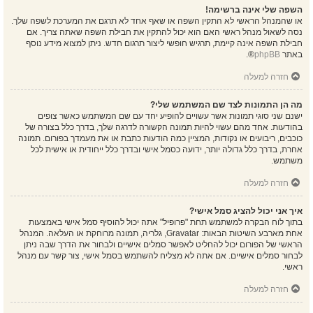
השפה שלי אינה ברשימה!
או שהמנהל הראשי לא התקין השפה או שאף אחד לא תרגם את המערכת לשפה שלך.
נסה לשאול מנהל ראשי האם הוא יכול להתקין את חבילת השפה שאתה צריך. אם
חבילת השפה אינה קיימת, תרגיש חופשי ליצור תרגום חדש. ניתן למצוא מידע נוסף
באתר
phpBB
®.
חזרה למעלה
מה הן התמונות לצד שם המשתמש שלי?
ישנם שני סוגי תמונות אשר עשויים להופיע יחד עם שם המשתמש כאשר צופים
בהודעות. אחד מהם עשוי להיות תמונה הקשורה לדרגה שלך, בדרך כלל בצורה של
כוכבים, ריבועים או נקודות, המציין כמה הודעות כתבת או את מעמדך בפורום. תמונה
אחרת, בדרך כלל גדולה יותר, ידועה כסמל אישי ובדרך כלל ייחודית או אישית לכל
משתמש.
חזרה למעלה
איך אני יכול להציג סמל אישי?
בתוך לוח הבקרה למשתמש תחת "פרופיל" אתה יכול להוסיף סמל אישי באמצעות
אחת מארבע השיטות הבאות: Gravatar, גלריה, תמונה מרוחקת או העלאה. המנהל
הראשי של הפורום יכול להחליט לאפשר סמלים אישיים ולבחור את הדרך שבה ניתן
לבחור סמלים אישיים. אם אתה לא מצליח להשתמש בסמל אישי, צור קשר עם מנהל
ראשי.
חזרה למעלה