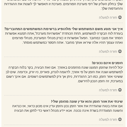
שלך בחלק העליון של דפי מערכת הפורומים. מערכת זו תאפשר לך לשנות את ההגדרות
וההעדפות שלך.
חזרה למעלה
איך אני מונע משם המשתמש שלי מלהופיע ברשימת המשתמשים המחוברים?
בעזרת לוח הבקרה למשתמש, תחת הכותרת “אפשרויות מערכת”,אתה תמצא אפשרות
הסתר את מצבי כמחובר
. הפעל אפשרות זו
כן
ורק מנהלי המערכת, מנהלי פורומים
ואתה עצמך תהיו אלה שיראו אותך מחובר. אתה תספר כמשתמש מוסתר.
חזרה למעלה
הזמנים אינם נכונים!
יכול להיות שהזמן המוצג שונה מהזמנים באזורך. אם זאת הבעיה, בקר בלוח הבקרה
למשתמש ושנה את הזמן על פי אזורך, לדוגמה לונדון, פאריס, ניו יורק, וכדומה. שים לב
ששינוי אזור הזמן, כמו רוב ההגדרות, ניתן אך ורק למשתמשים רשומים. אם אינך רשום
במערכת, זה הזמן הנכון להירשם.
חזרה למעלה
שינתי את אזור הזמן והוא עדין שונה מהזמן שלי!
אם אתה בטוח שהגדרת את אזור הזמן נכון והזמן עדין אינו מכוון כראוי, אז כנראה
והשעה המוגדרת בשרת אינה נכונה. אנא יידע מנהל ראשי כדי לתקן את הבעיה
חזרה למעלה