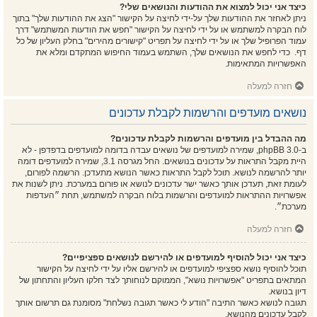
כיצד אני יכול למצוא את ההודעות והנושאים שלי?
ניתן לאחזר את ההודעות שלך על-ידי לחיצה על הקישור "הצג את ההודעות שלך" בתוך
לוח הבקרה למשתמש או על ידי לחיצה על הקישור "חפש את הודעות המשתמש" דרך
עמוד הפרופיל שלך או על ידי לחיצה על תפריט "קישורים מהירים" בחלק העליון של כל
דף. כדי לחפש את הנושאים שלך, השתמש בעמוד החיפוש המתקדם ומלא את
האפשרויות המתאימות.
חזרה למעלה
נושאים מועדפים והרשמות לקבלת עדכונים
מה ההבדל בין מועדפים והרשמות לקבלת עדכונים?
ב-phpBB 3.0, שמירה למועדפים של נושאים עבדה בדומה למועדפים בדפדפן - לא
היית מקבל התראות על עדכונים בנושאים. החל מגרסה 3.1, שמירה למועדפים דומה
יותר להרשמה לנושא. תוכל לקבל התראות כאשר הנושא מתעדכן. הרשמה לפורום,
לעומת זאת, תעדכן אותך כאשר ישר עדכונים לנושא או פורום במערכת. ניתן לשנות את
אפשרויות ההתראות למועדפים והרשמות בלוח הבקרה למשתמש, תחת ״העדפות
מערכת״.
חזרה למעלה
כיצד אני יכול להוסיף למועדפים או להירשם לנושאים ספציפיים?
תוכל להוסיף נושא ספציפי למועדפים או להירשם אליו על ידי לחיצה על הקישור
המתאים בתפריט "אפשרויות נושא", הממוקם לנוחותך לצד חלקו העליון והתחתון של
דיון בנושא.
תגובה לנושא כאשר התיבה "הודע לי כאשר תגובה נשלחת" מסומנת גם תרשום אותך
לקבל עדכונים מהנושא.