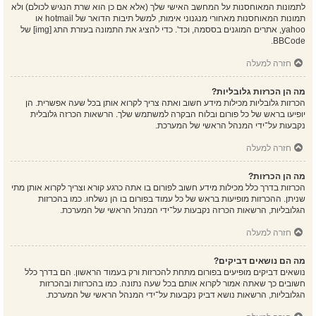
לתמונות המאוחסנות על המחשב האישי שלך (אלא אם כן הוא שרת הנגיש לכולם) ולא
תמונות המאוחסנות מאחורי מנגנוני אימות, למשל תיבות הדואר של hotmail או
yahoo, אתרים המוגנים בססמה, וכד'. כדי להציג את התמונה בעזרת התג [img] של
BBCode.
חזרה למעלה
מה הן הכרזות גלובליות?
הכרזות גלובליות מכילות מידע חשוב ואתה צריך לקרוא אותן בכל שעה אפשרית. הן
יופיעו בראש של כל פורום ובלוח הבקרה למשתמש שלך. הרשאות הכרזה גלובלית
נקבעות על־ידי המנהל הראשי של המערכת.
חזרה למעלה
מה הן הכרזות?
הכרזות בדרך כלל מכילות מידע חשוב לפורום בו אתה כרגע קורא וצריך לקרוא אותן מתי
שניתן. ההכרזות מופיעות בראש של כל עמוד בפורום בו הן נשלחו. כמו בהכרזות
הגלובליות, הרשאות הכרזה נקבעות על־ידי המנהל הראשי של המערכת.
חזרה למעלה
מה הם נושאים דביקים?
נושאים דביקים מופיעים בפורום מתחת להכרזות ורק בעמוד הראשון. הם בדרך כלל
חשובים כך שאתה אמור לקרוא אותם בכל שעה נתונה. כמו בהכרזות ובהכרזות
הגלובליות, הרשאות נושא דביק נקבעות על־ידי המנהל הראשי של המערכת.