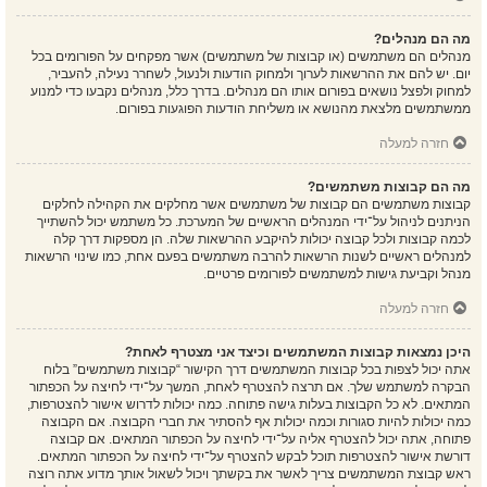
מה הם מנהלים?
מנהלים הם משתמשים (או קבוצות של משתמשים) אשר מפקחים על הפורומים בכל
יום. יש להם את ההרשאות לערוך ולמחוק הודעות ולנעול, לשחרר נעילה, להעביר,
למחוק ולפצל נושאים בפורום אותו הם מנהלים. בדרך כלל, מנהלים נקבעו כדי למנוע
ממשתמשים מלצאת מהנושא או משליחת הודעות הפוגעות בפורום.
חזרה למעלה
מה הם קבוצות משתמשים?
קבוצות משתמשים הם קבוצות של משתמשים אשר מחלקים את הקהילה לחלקים
הניתנים לניהול על־ידי המנהלים הראשיים של המערכת. כל משתמש יכול להשתייך
לכמה קבוצות ולכל קבוצה יכולות להיקבע ההרשאות שלה. הן מספקות דרך קלה
למנהלים ראשיים לשנות הרשאות להרבה משתמשים בפעם אחת, כמו שינוי הרשאות
מנהל וקביעת גישות למשתמשים לפורומים פרטיים.
חזרה למעלה
היכן נמצאות קבוצות המשתמשים וכיצד אני מצטרף לאחת?
אתה יכול לצפות בכל קבוצות המשתמשים דרך הקישור “קבוצות משתמשים” בלוח
הבקרה למשתמש שלך. אם תרצה להצטרף לאחת, המשך על־ידי לחיצה על הכפתור
המתאים. לא כל הקבוצות בעלות גישה פתוחה. כמה יכולות לדרוש אישור להצטרפות,
כמה יכולות להיות סגורות וכמה יכולות אף להסתיר את חברי הקבוצה. אם הקבוצה
פתוחה, אתה יכול להצטרף אליה על־ידי לחיצה על הכפתור המתאים. אם קבוצה
דורשת אישור להצטרפות תוכל לבקש להצטרף על־ידי לחיצה על הכפתור המתאים.
ראש קבוצת המשתמשים צריך לאשר את בקשתך ויכול לשאול אותך מדוע אתה רוצה