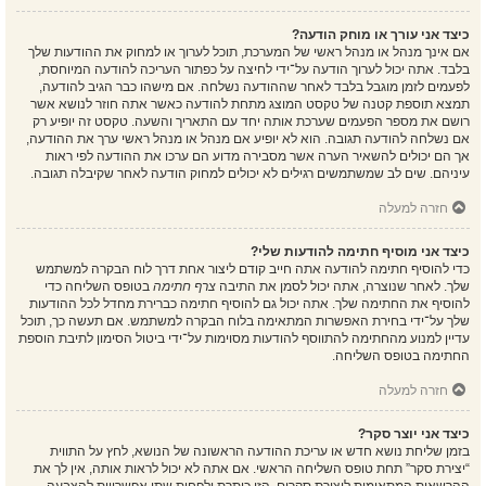
כיצד אני עורך או מוחק הודעה?
אם אינך מנהל או מנהל ראשי של המערכת, תוכל לערוך או למחוק את ההודעות שלך
בלבד. אתה יכול לערוך הודעה על־ידי לחיצה על כפתור העריכה להודעה המיוחסת,
לפעמים לזמן מוגבל בלבד לאחר שההודעה נשלחה. אם מישהו כבר הגיב להודעה,
תמצא תוספת קטנה של טקסט המוצג מתחת להודעה כאשר אתה חוזר לנושא אשר
רושם את מספר הפעמים שערכת אותה יחד עם התאריך והשעה. טקסט זה יופיע רק
אם נשלחה להודעה תגובה. הוא לא יופיע אם מנהל או מנהל ראשי ערך את ההודעה,
אך הם יכולים להשאיר הערה אשר מסבירה מדוע הם ערכו את ההודעה לפי ראות
עיניהם. שים לב שמשתמשים רגילים לא יכולים למחוק הודעה לאחר שקיבלה תגובה.
חזרה למעלה
כיצד אני מוסיף חתימה להודעות שלי?
כדי להוסיף חתימה להודעה אתה חייב קודם ליצור אחת דרך לוח הבקרה למשתמש
שלך. לאחר שנוצרה, אתה יכול לסמן את התיבה
צרף חתימה
בטופס השליחה כדי
להוסיף את החתימה שלך. אתה יכול גם להוסיף חתימה כברירת מחדל לכל ההודעות
שלך על־ידי בחירת האפשרות המתאימה בלוח הבקרה למשתמש. אם תעשה כך, תוכל
עדיין למנוע מהחתימה להתווסף להודעות מסוימות על־ידי ביטול הסימון לתיבת הוספת
החתימה בטופס השליחה.
חזרה למעלה
כיצד אני יוצר סקר?
בזמן שליחת נושא חדש או עריכת ההודעה הראשונה של הנושא, לחץ על התווית
“יצירת סקר” תחת טופס השליחה הראשי. אם אתה לא יכול לראות אותה, אין לך את