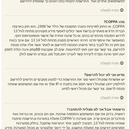
למשתמשים אחרים ועוד. ההרשמה לוקחת כמה רגעים כך שמומלץ להירשם.
חזרה למעלה
מהו COPPA?
COPPA, או החוק לפרטיות והגנה המקוונת של הילד של 1998, הוא חוק בארצות
הברית הדורש מאתרים ברשת אשר יכולים לאסוף מידע מקטינים מתחת לגיל 13
לדרוש הסכמה מההורים בכתב או כל שיטה אחרת של אישור מאפוטרופוס חוקי,
המאפשר את איסוף פרטי הזיהוי האישיים מקטין מתחת לגיל 14 13. אם אינך בטוח
אם חוק זה חל לגביך בתור מישהו המנסה להירשם או לאתר אשר אליו אתה מנסה
להירשם, צור קשר עם יועץ חוקי להתיעצות. שים לב שקבוצת phpBB אינה יכולה לספק
יעוץ חוקי ואינה נקודה ליצירת קשר לענייני חוק מכל סוג, ובפרט הרשום להלן.
חזרה למעלה
מדוע אני לא יכול להרשם?
יש אפשרות שמנהל ראשי סגר את ההרשמה כדי למנוע ממבקרים חדשים להירשם.
לחילופין ייתכן שמנהל ראשי חסם את כתובת ה-IP שלך או את שם המשתמש שאתה
מנסה לרשום. צור קשר עם מנהל ראשי לסיוע.
חזרה למעלה
נרשמתי אבל אני לא מצליח להתחבר!
ראשית, בדוק את שם המשתמש והססמה שהזנת. אם הם נכונים, אז כנראה ואת
מהדברים הבאים קרה. אם מערכת ה־COPPA פועלת במערכת ובהרשמה סימנת
שאתה מתחת לגיל 13, תצטרך לעקוב אחר ההוראות שתקבל. בחלק ממערכות
הפורומים דורשים את הפעלת החשבון, על ידי דואר אלקטרוני או מנהל המערכת; מידע