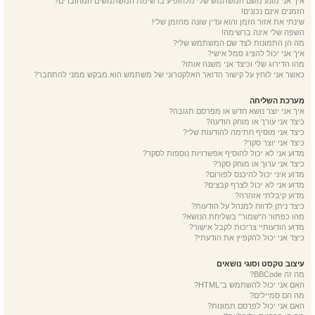
איך אני מונע משם המשתמש שלי מלהופיע ברשימת המשתמשים המחוברים?
הזמנים אינם נכונים!
שינתי את אזור הזמן והוא עדין שונה מהזמן שלי!
השפה שלי אינה ברשימה!
מה הן התמונות לצד שם המשתמש שלי?
איך אני יכול להציג סמל אישי?
מהו הדירוג שלי וכיצד אני משנה אותו?
כאשר אני לוחץ על קישור הדואר האלקטרוני של משתמש הוא מבקש ממני להתחבר?
מערכת השליחה
איך אני יוצר נושא חדש או מפרסם תגובה?
כיצד אני עורך או מוחק הודעה?
כיצד אני מוסיף חתימה להודעות שלי?
כיצד אני יוצר סקר?
מדוע אני לא יכול להוסיף אפשרויות נוספות לסקר?
כיצד אני ערוך או מוחק סקר?
מדוע איני יכול להיכנס לפורום?
מדוע אני לא יכול לצרף קבצים?
מדוע קיבלתי אזהרה?
כיצד ניתן לדווח למנהל על הודעות?
מהו כפתור ה“שמור” בשליחת הנושא?
מדוע הודעותיי צריכות לקבל אישור?
כיצד אני יכול להקפיץ את הודעתי?
עיצוב טקסט וסוגי נושאים
מה זה BBCode?
האם אני יכול להשתמש ב־HTML?
מה הם סמיילים?
האם אני יכול לפרסם תמונות?