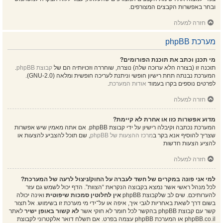
ובחר באפשרות הקבצים המצורפים.
חזרה למעלה
מערכת phpBB
מי תכנן וכתב את תוכנת הפורומים?
תוכנה זו (בצורה הלא ערוכה שלה) נוצרה, שוחררה וזכויותיה הם של
קבוצת phpBB
.
המערכת נבנתה תחת רישיון חופשי וניתנת לעריכה חופשית ומלאה (GNU-2.0).
לפרטים נוספים בקרו בעמוד
אודות המערכת
.
חזרה למעלה
מדוע אפשרות כזו או אחרת לא קיימת?
המערכת נכתבה וקיבלה רישיון על ידי קבוצת phpBB. אם אתה מאמין שיש אפשרות
שצריך להוסיף אנא בקר ב
מרכז ההצעות של phpBB
, שם תוכל להצביע להצעות או
להציע הצעות חדשות
חזרה למעלה
למי אני פונה במקרים של חשד לעברה על החוק/ניצול לרעה של המערכת?
לכל מנהל ראשי אשר נמצא בקבוצה הנקראת “הצוות”. הדף יכול לשמש גם עזר
להערותיכם. שים לב שלקבוצת phpBB
אין לחלוטין סמכות שיפוטית
ואינה יכולה
בשום דרך לשאת באחריות לגבי איך, איפה או על־ידי מי מערכת זו בשימוש. אל תצור
קשר עם קבוצת phpBB בהקשר לכל חומר לא חוקי אשר
לא קשור באופן ישיר
לאתר
phpBB.co.il או המערכת phpBB עצמה בפרט. אם תשלח דואר אלקטרוני לקבוצת