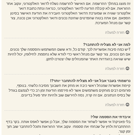
זה מוצג במהלך ההרשמה. אם האישור להרשמה נשלח לדואר האלקטרוני, עקוב אחר
ההוראות. אם לא קיבלת הודעה לדואר האלקטרוני, כנראה ונתת כתובת דואר
אלקטרוני שגויה או שמערכת הדואר האלקטרוני העבירה את הודעת האישור בסינון
הספאם. אם אתה בטוח שהפרטים שהזנת נכונים ודואר האלקטרוני אכן נכונה, צור
קשר עם מנהל המערכת.
חזרה למעלה
למה אני לא מצליח להתחבר?
Tיש כמה סיבות אפשריות לכך. קודם כל, ודא ששם המשתמש והססמה שלך נכונים.
אם הם נכונים, צור קשר עם מנהל ראשי כדי לוודא שלא נחסמת. לחילופין, יכול להיות
שיש שגיאה בהגדרות האתר שהמנהלים שלו יצטרכו לתקן.
חזרה למעלה
נרשמתי בעבר אבל אני לא מצליח להתחבר יותר?!
קיימת אפשרות שמנהל ראשי כיבה או מחק את חשבונך מסיבה כלשהי. בנוסף,
פורומים רבים מוחקים משתמשים אשר לא פירסמו הודעות זמן רב כדי לצמצם בגודל
של בסיס הנתונים. אם זה קרה, נסה להירשם שוב ולהיות יותר פעיל בדיונים.
חזרה למעלה
איבדתי את הססמה שלי!
בלי פאניקה! אי אפשר לשחזר את הססמה שלך, אבל כן אפשר לאפס אותה. בקר בדף
ההתחברות ולחץ על
שכחתי את ססמתי
. עקוב אחר ההוראות ותוכל להתחבר שוב תוך
זמן קצר.