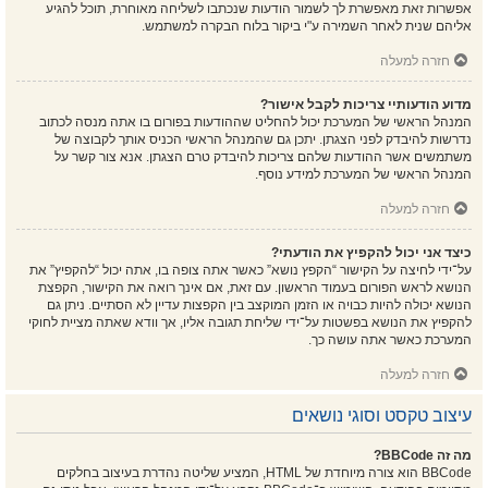
אפשרות זאת מאפשרת לך לשמור הודעות שנכתבו לשליחה מאוחרת, תוכל להגיע
אליהם שנית לאחר השמירה ע"י ביקור בלוח הבקרה למשתמש.
חזרה למעלה
מדוע הודעותיי צריכות לקבל אישור?
המנהל הראשי של המערכת יכול להחליט שההודעות בפורום בו אתה מנסה לכתוב
נדרשות להיבדק לפני הצגתן. יתכן גם שהמנהל הראשי הכניס אותך לקבוצה של
משתמשים אשר ההודעות שלהם צריכות להיבדק טרם הצגתן. אנא צור קשר על
המנהל הראשי של המערכת למידע נוסף.
חזרה למעלה
כיצד אני יכול להקפיץ את הודעתי?
על־ידי לחיצה על הקישור “הקפץ נושא” כאשר אתה צופה בו, אתה יכול “להקפיץ” את
הנושא לראש הפורום בעמוד הראשון. עם זאת, אם אינך רואה את הקישור, הקפצת
הנושא יכולה להיות כבויה או הזמן המוקצב בין הקפצות עדיין לא הסתיים. ניתן גם
להקפיץ את הנושא בפשטות על־ידי שליחת תגובה אליו, אך וודא שאתה מציית לחוקי
המערכת כאשר אתה עושה כך.
חזרה למעלה
עיצוב טקסט וסוגי נושאים
מה זה BBCode?
BBCode הוא צורה מיוחדת של HTML, המציע שליטה נהדרת בעיצוב בחלקים