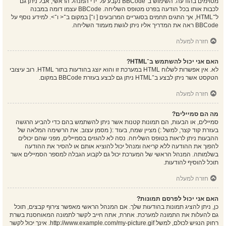
מסוימים בהודעה. השימוש ב־BBCode נקבע על־ידי המנהל הראשי, אבל ניתן גם
לכבות אותו בכל הודעה בפרט מטופס השליחה. BBCode עצמו דומה במבנה
ל־HTML, אך התגים תחמים בסוגריים המרובעים [ ו־] במקום ב־< ו־>. למידע נוסף על
BBCode ראה את המדריך אליו ניתן לגשת מעמוד השליחה.
חזרה למעלה
האם אני יכול להשתמש ב־HTML?
לא. אין אפשרות לשלוח HTML במערכת זו והוא יוצג בהודעות בתור HTML. רוב עיצובי
הטקסט אשר ניתן לבצע ב־HTML ניתן גם לבצע בעזרת BBCode במקום.
חזרה למעלה
מה הם סמיילים?
סמיילים, או הבעות, הם תמונות קטנות אשר ניתן להשתמש בהם כדי להביע הרגשה
בעזרת קוד קצר, למשל :) מציין שמח, בעוד :( מסמן עצוב. את הרשימה המלאה של
ההבעות ניתן לראות בטופס השליחה. נסה לא להגזים בסמיילים, מפני שהם יכולים
להפוך את ההודעה ללא קריאה ומנהל יכול להוציא אותם או להסיר את ההודעה
בשלמותה. המנהל הראשי של המערכת יכול גם לקבוע הגבלה למספר הסמיילים אשר
תוכל להוסיף להודעות.
חזרה למעלה
האם אני יכול לפרסם תמונות?
כן, ניתן להציג תמונות בהודעות שלך. אם המנהל הראשי מאפשר צירוף קבצים, תוכל
גם להעלות את התמונה למערכת. אחרת, אתה חייב לקשר לתמונה המאוחסנת בשרת
רחוק הנגיש לכולם, למשל http://www.example.com/my-picture.gif. אינך יכול לקשר