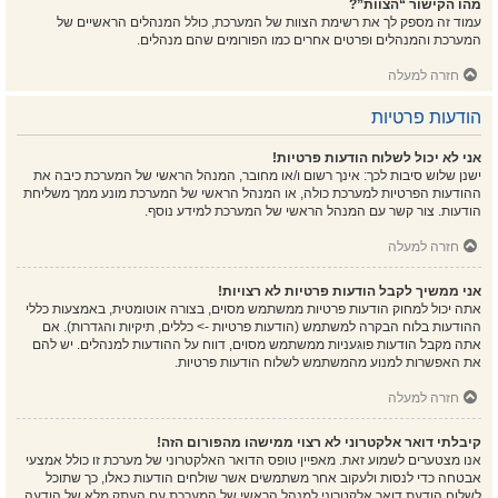
מהו הקישור “הצוות”?
עמוד זה מספק לך את רשימת הצוות של המערכת, כולל המנהלים הראשיים של
המערכת והמנהלים ופרטים אחרים כמו הפורומים שהם מנהלים.
חזרה למעלה
הודעות פרטיות
אני לא יכול לשלוח הודעות פרטיות!
ישנן שלוש סיבות לכך: אינך רשום ו/או מחובר, המנהל הראשי של המערכת כיבה את
ההודעות הפרטיות למערכת כולה, או המנהל הראשי של המערכת מונע ממך משליחת
הודעות. צור קשר עם המנהל הראשי של המערכת למידע נוסף.
חזרה למעלה
אני ממשיך לקבל הודעות פרטיות לא רצויות!
אתה יכול למחוק הודעות פרטיות ממשתמש מסוים, בצורה אוטומטית, באמצעות כללי
ההודעות בלוח הבקרה למשתמש (הודעות פרטיות -> כללים, תיקיות והגדרות). אם
אתה מקבל הודעות פוגעניות ממשתמש מסוים, דווח על ההודעות למנהלים. יש להם
את האפשרות למנוע מהמשתמש לשלוח הודעות פרטיות.
חזרה למעלה
קיבלתי דואר אלקטרוני לא רצוי ממישהו מהפורום הזה!
אנו מצטערים לשמוע זאת. מאפיין טופס הדואר האלקטרוני של מערכת זו כולל אמצעי
אבטחה כדי לנסות ולעקוב אחר משתמשים אשר שולחים הודעות כאלו, כך שתוכל
לשלוח הודעת דואר אלקטרוני למנהל הראשי של המערכת עם העתק מלא של הודעה