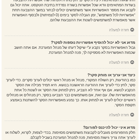
ההרשאות המתאימות ליצירת סקרים. הזן כותרת ולפחות שתי אפשרויות להצבעה
בשדות המתאימים וודא שכל אפשרות בשורה נפרדת בתיבת הטקסט. אתה יכול גם
לקבוע את מספר האפשרויות אשר משתמשים יכולים לבחור במשך ההצבעה תחת
“אפשרויות לכל משתמש”, זמן הגבלה לסקר בימים (0 לצמיתות) ולבסוף האפשרות
אשר מאפשרת למשתמשים לשנות את ההצבעות שלהם.
חזרה למעלה
מדוע אני לא יכול להוסיף אפשרויות נוספות לסקר?
גבול האפשרויות בסקר נקבע ע"י שיקול דעתו של מנהל המערכת. אם אתה חושב
שכמות האפשרויות לא מספיקה לך, פנה למנהל המערכת.
חזרה למעלה
כיצד אני ערוך או מוחק סקר?
כמו בהודעות, רק השולח המקורי, מנהל או מנהל ראשי יכולים לערוך סקרים. כדי לערוך
סקר, לחץ כדי לערוך את ההודעה הראשונה בנושא. היא תמיד מכילה את הסקר
הנקבע לנושא. אם אף אחד לא הצביע, ניתן למחוק את הסקר או לשנות כל אחת
מהאפשרויות שלו. עם זאת, אם משתמשים כבר הצביעו בסקר, רק מנהלים או מנהלים
ראשיים יכולים לערוך או למחוק אותו. כך נמנע מאפשרויות הסקר להשתנות באמצע
תקופת הסקר.
חזרה למעלה
מדוע איני יכול להיכנס לפורום?
חלק מהפורומים מוגבלים לקבוצות משתמשים מסוימות. בכדי לצפות, לקרוא, לשלוח או
לערוך אתה צריך גישות מסוימות, פנה למנהל המערכת בשביל לקבלם.